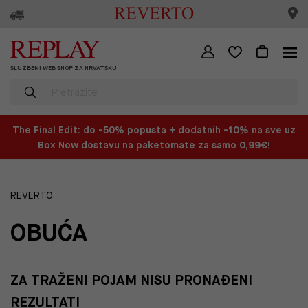
SLUŽBENI WEB SHOP ZA HRVATSKU
The Final Edit: do -50% popusta + dodatnih -10% na sve uz
Box Now dostavu na paketomate za samo 0,99€!
REVERTO
OBUĆA
ZA TRAŽENI POJAM NISU PRONAĐENI
REZULTATI