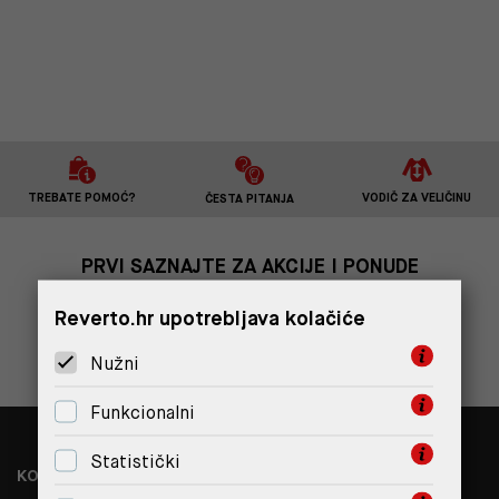
TREBATE POMOĆ?
VODIČ ZA VELIČINU
ČESTA PITANJA
PRVI SAZNAJTE ZA AKCIJE I PONUDE
Reverto.hr upotrebljava kolačiće
PRIJAVITE SE
Nužni
Funkcionalni
Statistički
KONTAKT