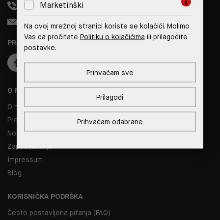
Marketinški
+385 99 308 1833
info@reverto.hr
Na ovoj mrežnoj stranici koriste se kolačići. Molimo
Vas da pročitate
Politiku o kolačićima
ili prilagodite
PRATITE NAS
postavke.
Prihvaćam sve
O NAMA
Prilagodi
O nama
Prodajna mjesta
Prihvaćam odabrane
Novosti
Zapošljavanje
Impressum
Blog
KORISNIČKA PODRŠKA
Često postavljena pitanja (FAQ)