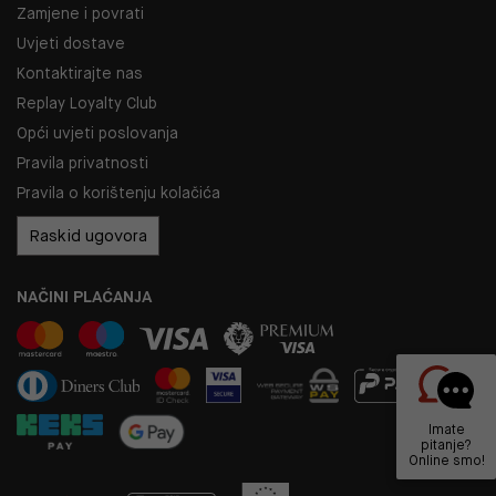
Zamjene i povrati
Uvjeti dostave
Kontaktirajte nas
Replay Loyalty Club
Opći uvjeti poslovanja
Pravila privatnosti
Pravila o korištenju kolačića
Raskid ugovora
NAČINI PLAĆANJA
Imate
pitanje?
Online smo!