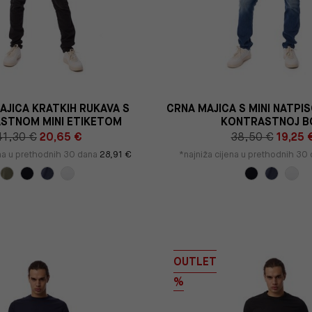
AJICA KRATKIH RUKAVA S
CRNA MAJICA S MINI NATPI
STNOM MINI ETIKETOM
KONTRASTNOJ B
41,30 €
20,65 €
38,50 €
19,25 
ena u prethodnih 30 dana
28,91 €
*najniža cijena u prethodnih 30
OUTLET
%