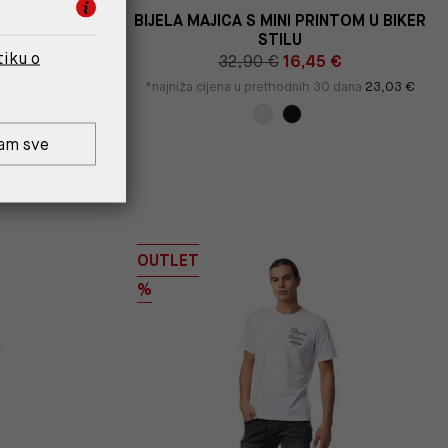
TOM U BIKER
BIJELA MAJICA S MINI PRINTOM U BIKER
STILU
tiku o
€
32,90 €
16,45 €
 dana
23,03 €
*najniža cijena u prethodnih 30 dana
23,03 €
am sve
OUTLET
%