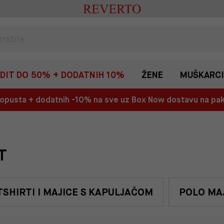
EDIT DO 50% + DODATNIH 10%
ŽENE
MUŠKARCI
 popusta + dodatnih -10% na sve uz Box Now dostavu na p
T
SHIRTI I MAJICE S KAPULJAČOM
POLO MA