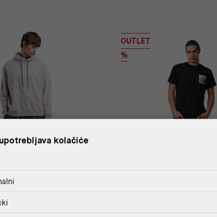
OUTLET
%
upotrebljava kolačiće
alni
čki