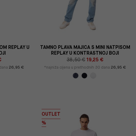
SOM REPLAY U
TAMNO PLAVA MAJICA S MINI NATPISOM
OJI
REPLAY U KONTRASTNOJ BOJI
€
38,50 €
19,25 €
 dana
26,95 €
*najniža cijena u prethodnih 30 dana
26,95 €
OUTLET
%