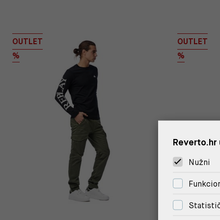
OUTLET
OUTLET
%
%
Reverto.hr 
Nužni
Funkcion
Statisti