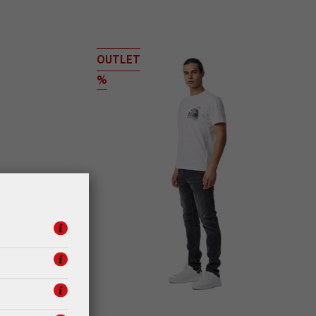
OUTLET
%