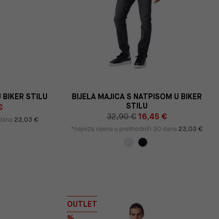
 BIKER STILU
BIJELA MAJICA S NATPISOM U BIKER
STILU
€
32,90 €
16,45 €
 dana
23,03 €
*najniža cijena u prethodnih 30 dana
23,03 €
OUTLET
%