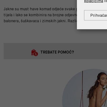
kolačićima
il
Jakne su must have komad odjeće svake godine i u svim vr
tijela i lako se kombinira na brojne odjevne kombinacije. P
Prihvaća
balonera, šuškavaca i zimskih jakni. Različite boje, duljine
TREBATE POMOĆ?