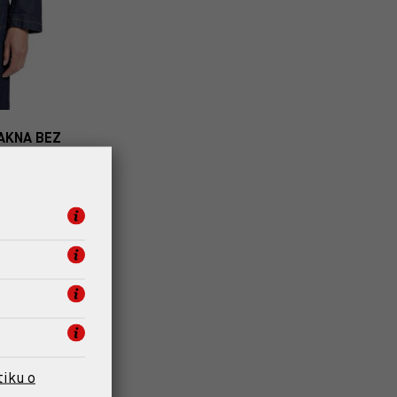
AKNA BEZ
 €
 dana
138,00 €
€. Štediš 11,50
tiku o