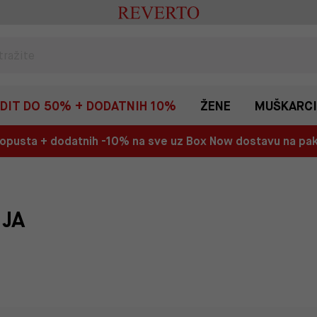
EDIT DO 50% + DODATNIH 10%
ŽENE
MUŠKARCI
 popusta + dodatnih -10% na sve uz Box Now dostavu na p
IJA