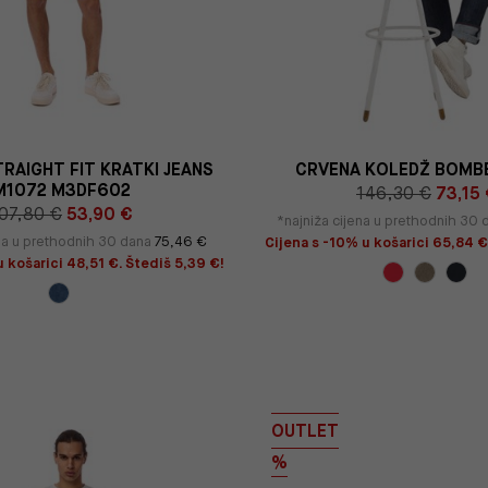
RAIGHT FIT KRATKI JEANS
CRVENA KOLEDŽ BOMB
M1072 M3DF602
146,30 €
73,15
07,80 €
53,90 €
*najniža cijena u prethodnih 30
ena u prethodnih 30 dana
75,46 €
Cijena s -10% u košarici 65,84 €
 košarici 48,51 €. Štediš 5,39 €!
OUTLET
%