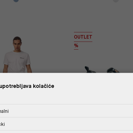
OUTLET
%
upotrebljava kolačiće
alni
čki