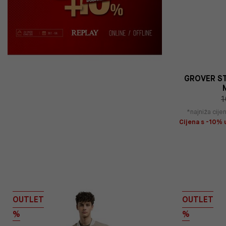
GROVER ST
1
*najniža cij
Cijena s -10% u
OUTLET
OUTLET
%
%