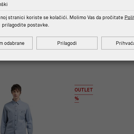
nški
noj stranici koriste se kolačići. Molimo Vas da pročitate
Poli
RNE REGULAR FIT CHINO
RIFF RUNNER OP2 CRNE T
HLAČE
VEZANJE
i prilagodite postavke.
97,30 €
48,65 €
110,60 €
55,30
ena u prethodnih 30 dana
68,11 €
*najniža cijena u prethodnih 30
m odabrane
Prilagodi
Prihvać
 košarici 43,79 €. Štediš 4,87 €!
Cijena s -10% u košarici 49,77 €
OUTLET
%