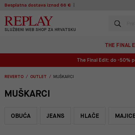
Besplatna dostava iznad 66 €
SLUŽBENI WEB SHOP ZA HRVATSKU
THE FINAL 
The Final Edit: do -50%
REVERTO
OUTLET
MUŠKARCI
MUŠKARCI
OBUĆA
JEANS
HLAČE
MAJIC