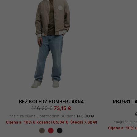
BEŽ KOLEDŽ BOMBER JAKNA
RBJ.981 T
146,30 €
73,15 €
*najniža cijena u prethodnih 30 dana
146,30 €
*najniža cij
Cijena s -10% u košarici 65,84 €. Štediš 7,32 €!
Cijena s -10% u