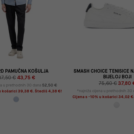
D PAMUČNA KOŠULJA
SMASH CHOICE TENISICE N
BIJELOJ BOJI
87,50 €
43,75 €
75,60 €
37,80 
ena u prethodnih 30 dana
52,50 €
*najniža cijena u prethodnih 30
 košarici 39,38 €. Štediš 4,38 €!
Cijena s -10% u košarici 34,02 €