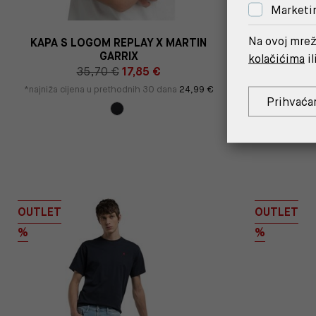
Marketi
Na ovoj mrež
KAPA S LOGOM REPLAY X MARTIN
KRATKE C
GARRIX
kolačićima
il
35,70 €
17,85 €
*najniža cijena u prethodnih 30 dana
24,99 €
*najniža cij
Prihvaća
Cijena s -10% u
OUTLET
OUTLET
%
%