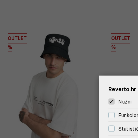
OUTLET
OUTLET
%
%
Reverto.hr 
Nužni
Funkcion
Statisti