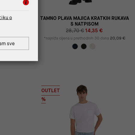
tiku o
ENISICE NA
TAMNO PLAVA MAJICA KRATKIH RUKAVA
S NATPISOM
 €
28,70 €
14,35 €
 dana
66,36 €
*najniža cijena u prethodnih 30 dana
20,09 €
am sve
. Štediš 5,53 €!
OUTLET
%