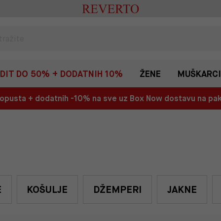
EDIT DO 50% + DODATNIH 10%
ŽENE
MUŠKARCI
 popusta + dodatnih -10% na sve uz Box Now dostavu na p
E
KOŠULJE
DŽEMPERI
JAKNE