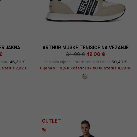
ER JAKNA
ARTHUR MUŠKE TENISICE NA VEZANJE
 €
84,00 €
42,00 €
 dana
146,30 €
*najniža cijena u prethodnih 30 dana
50,40 €
. Štediš 7,32 €!
Cijena s -10% u košarici 37,80 €. Štediš 4,20 €!
OUTLET
%