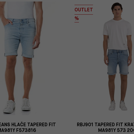
OUTLET
%
EANS HLAČE TAPERED FIT
RBJ901 TAPERED FIT KR
MA981Y F573816
MA981Y 573 20