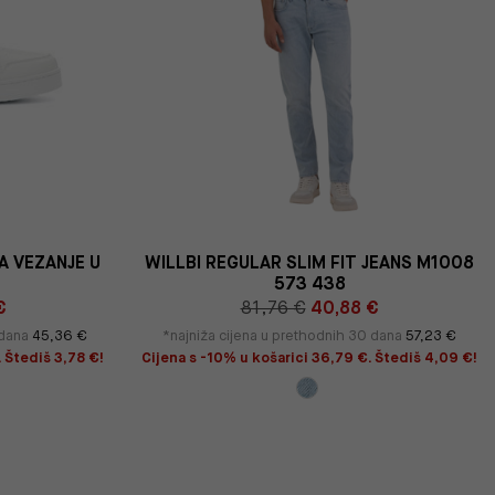
A VEZANJE U
WILLBI REGULAR SLIM FIT JEANS M1008
573 438
€
81,76 €
40,88 €
 dana
45,36 €
*najniža cijena u prethodnih 30 dana
57,23 €
. Štediš 3,78 €!
Cijena s -10% u košarici 36,79 €. Štediš 4,09 €!