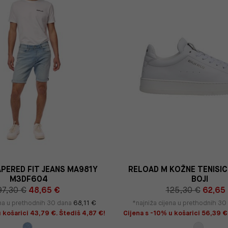
APERED FIT JEANS MA981Y
RELOAD M KOŽNE TENISICE
M3DF604
BOJI
97,30 €
48,65 €
125,30 €
62,65
ena u prethodnih 30 dana
68,11 €
*najniža cijena u prethodnih 3
 košarici 43,79 €. Štediš 4,87 €!
Cijena s -10% u košarici 56,39 €