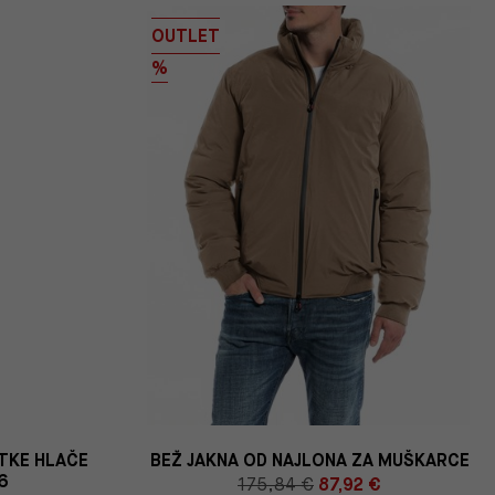
OUTLET
%
ATKE HLAČE
BEŽ JAKNA OD NAJLONA ZA MUŠKARCE
6
175,84 €
87,92 €