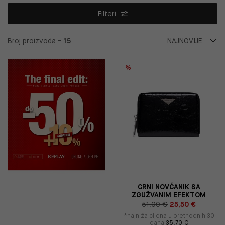
Filteri
Broj proizvoda -
15
%
CRNI NOVČANIK SA
ZGUŽVANIM EFEKTOM
51,00 €
25,50 €
*najniža cijena u prethodnih 30
dana
35,70 €