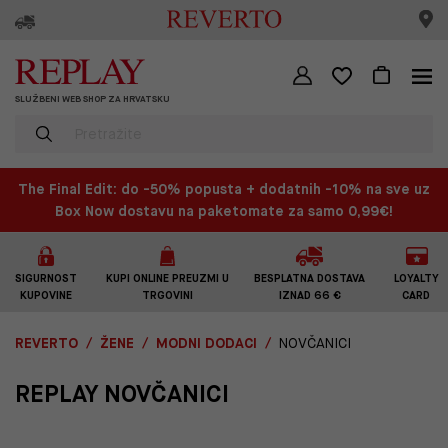
SLUŽBENI WEB SHOP ZA HRVATSKU
The Final Edit: do -50% popusta + dodatnih -10% na sve uz
Box Now dostavu na paketomate za samo 0,99€!
SIGURNOST
KUPI ONLINE PREUZMI U
BESPLATNA DOSTAVA
LOYALTY
KUPOVINE
TRGOVINI
IZNAD 66 €
CARD
REVERTO
ŽENE
MODNI DODACI
NOVČANICI
REPLAY NOVČANICI