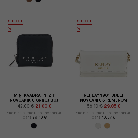
OUTLET
OUTLET
%
%
MINI KVADRATNI ZIP
REPLAY 1981 BIJELI
NOVČANIK U CRNOJ BOJI
NOVČANIK S REMENOM
42,00 €
21,00 €
58,10 €
29,05 €
*najniža cijena u prethodnih 30
*najniža cijena u prethodnih 30
dana
29,40 €
dana
40,67 €