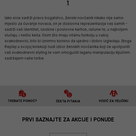
1
Iako srce sadrži pravo bogatstvo, ženski novčanik nikako nije samo
mjesto za čuvanje novaca, on je doslovna reprezentacija vas samih -
sadrži vaš identitet, osobne i poslovne kartice, račune te, u najboljem
slučaju, i nešto keša. Osim što imaju vitalnu funkciju u vašoj
svakodnevici, bilo bi iznimno korisno da ujedno i dobro izgledaju. Stoga
Replay u svojoj kolekciji nudi izbor ženskih novčanika koji će upotpuniti
vaš svakodnevni styling te vam omogućiti laganu manipulaciju ključnim
sadržajem vaše torbe.
TREBATE POMOĆ?
VODIČ ZA VELIČINU
ČESTA PITANJA
PRVI SAZNAJTE ZA AKCIJE I PONUDE