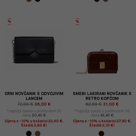
%
%
CRNI NOVČANIK S ODVOJIVIM
SMEĐI LAKIRANI NOVČANIK S
LANCEM
RETRO KOPČOM
72,00 €
36,00 €
62,00 €
31,00 €
*najniža cijena u prethodnih 30
*najniža cijena u prethodnih 30
dana
50,40 €
dana
43,40 €
Cijena s -10% u košarici 32,40 €.
Cijena s -10% u košarici 27,90 €.
Štediš 3,60 €!
Štediš 3,10 €!