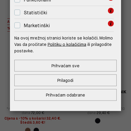
Statistički
AUTHENTIC
OUTLET
Marketinški
%
%
Na ovoj mrežnoj stranici koriste se kolačići. Molimo
Vas da pročitate
Politiku o kolačićima
ili prilagodite
postavke.
Prihvaćam sve
Prilagodi
SMEĐI NOVČANIK S
MINI PRAVOKUTNI NOVČANIK
Prihvaćam odabrane
ODVOJIVIM LANCEM
U CRNOJ BOJI
72,00 €
36,00 €
42,00 €
21,00 €
*najniža cijena u prethodnih 30
*najniža cijena u prethodnih 30
dana
72,00 €
dana
29,40 €
Cijena s -10% u košarici 32,40 €.
Štediš 3,60 €!