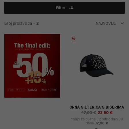
Filteri
Broj proizvoda -
2
%
CRNA ŠILTERICA S BISERIMA
47,00 €
23,50 €
*najniža cijena u prethodnih 30
dana
32,90 €