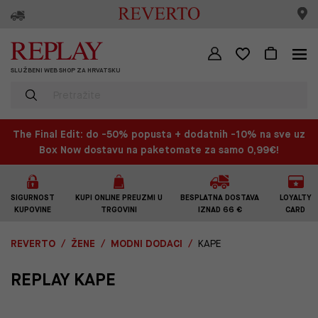
SLUŽBENI WEB SHOP ZA HRVATSKU
The Final Edit: do -50% popusta + dodatnih -10% na sve uz
Box Now dostavu na paketomate za samo 0,99€!
SIGURNOST
KUPI ONLINE PREUZMI U
BESPLATNA DOSTAVA
LOYALTY
KUPOVINE
TRGOVINI
IZNAD 66 €
CARD
REVERTO
ŽENE
MODNI DODACI
KAPE
REPLAY KAPE