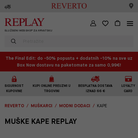
SLUŽBENI WEB SHOP ZA HRVATSKU
The Final Edit: do -50% popusta + dodatnih -10% na sve uz
Box Now dostavu na paketomate za samo 0,99€!
SIGURNOST
KUPI ONLINE PREUZMI U
BESPLATNA DOSTAVA
LOYALTY
KUPOVINE
TRGOVINI
IZNAD 66 €
CARD
REVERTO
MUŠKARCI
MODNI DODACI
KAPE
MUŠKE KAPE REPLAY