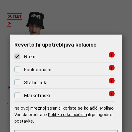
OUTLET
%
Reverto.hr upotrebljava kolačiće
Nužni
Funkcionalni
Statistički
KAPA S LOGOM REPLAY X
MARTIN GARRIX
Marketinški
35,70 €
17,85 €
*najniža cijena u prethodnih 30
Na ovoj mrežnoj stranici koriste se kolačići. Molimo
dana
24,99 €
Vas da pročitate
Politiku o kolačićima
ili prilagodite
postavke.