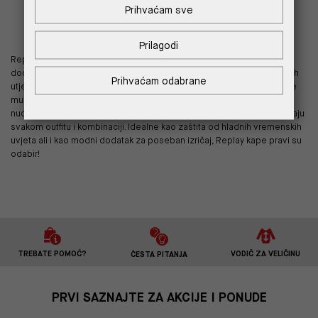
Prihvaćam sve
1
Prilagodi
Replay muške kape koje će vam dobro pristajati idealan su modni
dodatak svakog zimskog outfita, a osim što čuva tijelo od vremenskih
Prihvaćam odabrane
utjecaja, ona podiže i cjelokupni styling na sasvim novu razinu. Birajte
mušku Replay kapu kao zaštitu ili modni dodatak, a Replay kolekcija
nudi šilterice i zimske vunene kape različitih oblika i dizajna koji pristaju
svakom outfitu i kombinaciji. Idealne kao zaštita od hladnih vremenskih
uvjeta ali i kao modni dodatak za poseban izričaj, Replay kape pravi su
odabir!
TREBATE POMOĆ?
VODIČ ZA VELIČINU
ČESTA PITANJA
PRVI SAZNAJTE ZA AKCIJE I PONUDE