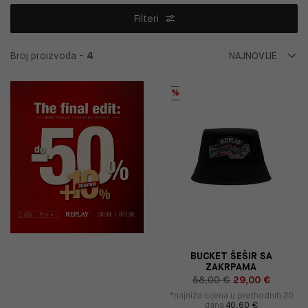
Filteri
Broj proizvoda -
4
%
BUCKET ŠEŠIR SA
ZAKRPAMA
58,00 €
29,00 €
*najniža cijena u prethodnih 30
dana
40,60 €