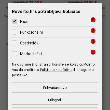
156,00 €
78,00 €
135,00 €
67,50 €
*najniža cijena u prethodnih 30
*najniža cijena u prethodnih 30
Reverto.hr upotrebljava kolačiće
dana
109,20 €
dana
94,50 €
Cijena s -10% u košarici 70,20 €.
Cijena s -10% u košarici 60,75 €.
Štediš 7,80 €!
Štediš 6,75 €!
Nužni
Funkcionalni
Statistički
%
%
Marketinški
Na ovoj mrežnoj stranici koriste se kolačići. Molimo
Vas da pročitate
Politiku o kolačićima
ili prilagodite
postavke.
Prihvaćam sve
Prilagodi
REPLAY TORBA U
CRNA REPLAY TORBA S
KOMBINACIJI PLATNA I
KOŽNOM MAŠNOM I