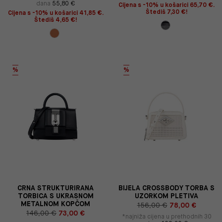
dana
55,80 €
Cijena s -10% u košarici 65,70 €.
Štediš 7,30 €!
Cijena s -10% u košarici 41,85 €.
Štediš 4,65 €!
%
%
CRNA STRUKTURIRANA
BIJELA CROSSBODY TORBA S
TORBICA S UKRASNOM
UZORKOM PLETIVA
METALNOM KOPČOM
156,00 €
78,00 €
146,00 €
73,00 €
*najniža cijena u prethodnih 30