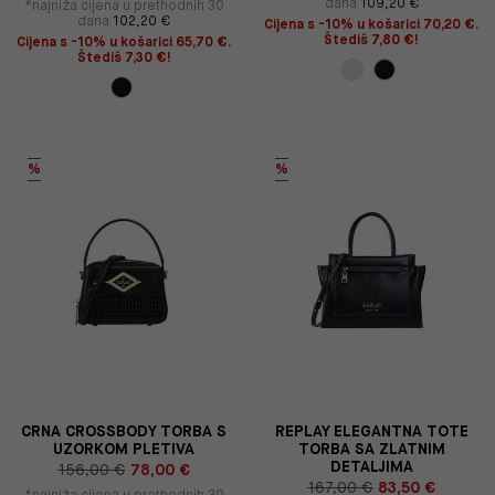
dana
109,20 €
*najniža cijena u prethodnih 30
dana
102,20 €
Cijena s -10% u košarici 70,20 €.
Štediš 7,80 €!
Cijena s -10% u košarici 65,70 €.
Štediš 7,30 €!
%
%
CRNA CROSSBODY TORBA S
REPLAY ELEGANTNA TOTE
UZORKOM PLETIVA
TORBA SA ZLATNIM
DETALJIMA
156,00 €
78,00 €
167,00 €
83,50 €
*najniža cijena u prethodnih 30