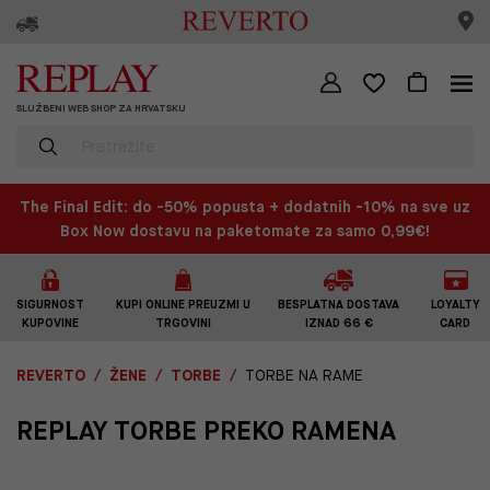
SLUŽBENI WEB SHOP ZA HRVATSKU
The Final Edit: do -50% popusta + dodatnih -10% na sve uz
Box Now dostavu na paketomate za samo 0,99€!
SIGURNOST
KUPI ONLINE PREUZMI U
BESPLATNA DOSTAVA
LOYALTY
KUPOVINE
TRGOVINI
IZNAD 66 €
CARD
REVERTO
ŽENE
TORBE
TORBE NA RAME
REPLAY TORBE PREKO RAMENA