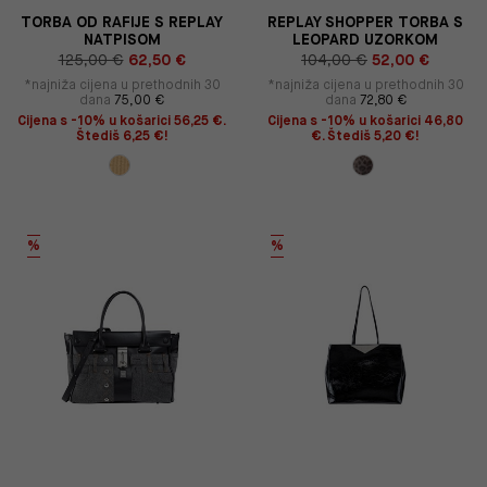
TORBA OD RAFIJE S REPLAY
REPLAY SHOPPER TORBA S
NATPISOM
LEOPARD UZORKOM
125,00 €
62,50 €
104,00 €
52,00 €
*najniža cijena u prethodnih 30
*najniža cijena u prethodnih 30
dana
75,00 €
dana
72,80 €
Cijena s -10% u košarici 56,25 €.
Cijena s -10% u košarici 46,80
Štediš 6,25 €!
€. Štediš 5,20 €!
%
%