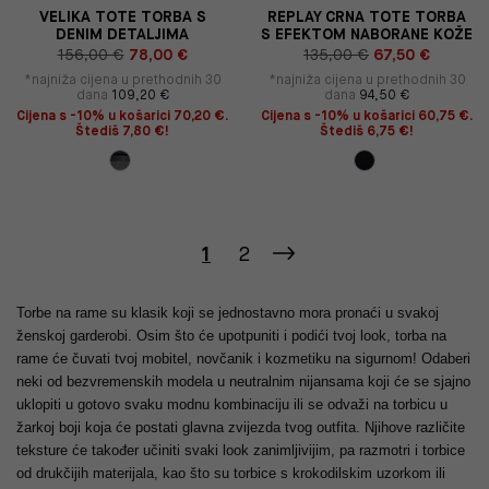
VELIKA TOTE TORBA S
REPLAY CRNA TOTE TORBA
DENIM DETALJIMA
S EFEKTOM NABORANE KOŽE
156,00 €
78,00 €
135,00 €
67,50 €
*najniža cijena u prethodnih 30
*najniža cijena u prethodnih 30
dana
109,20 €
dana
94,50 €
Cijena s -10% u košarici 70,20 €.
Cijena s -10% u košarici 60,75 €.
Štediš 7,80 €!
Štediš 6,75 €!
1
2
Torbe na rame su klasik koji se jednostavno mora pronaći u svakoj
ženskoj garderobi. Osim što će upotpuniti i podići tvoj look, torba na
rame će čuvati tvoj mobitel, novčanik i kozmetiku na sigurnom! Odaberi
neki od bezvremenskih modela u neutralnim nijansama koji će se sjajno
uklopiti u gotovo svaku modnu kombinaciju ili se odvaži na torbicu u
žarkoj boji koja će postati glavna zvijezda tvog outfita. Njihove različite
teksture će također učiniti svaki look zanimljivijim, pa razmotri i torbice
od drukčijih materijala, kao što su torbice s krokodilskim uzorkom ili