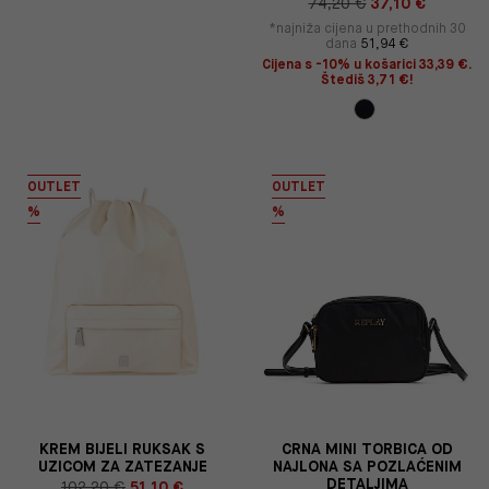
74,20 €
37,10 €
*najniža cijena u prethodnih 30
dana
51,94 €
Cijena s -10% u košarici 33,39 €.
Štediš 3,71 €!
OUTLET
OUTLET
%
%
KREM BIJELI RUKSAK S
CRNA MINI TORBICA OD
UZICOM ZA ZATEZANJE
NAJLONA SA POZLAĆENIM
DETALJIMA
102,20 €
51,10 €