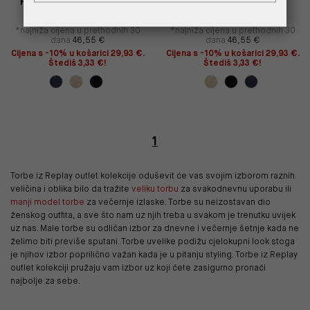
POZLAĆENIM DETALJIMA
DETALJIMA
66,50 €
33,25 €
66,50 €
33,25 €
*najniža cijena u prethodnih 30
*najniža cijena u prethodnih 30
dana
46,55 €
dana
46,55 €
Cijena s -10% u košarici 29,93 €.
Cijena s -10% u košarici 29,93 €.
Štediš 3,33 €!
Štediš 3,33 €!
1
Torbe iz Replay outlet kolekcije oduševit će vas svojim izborom raznih
veličina i oblika bilo da tražite
veliku torbu
za svakodnevnu uporabu ili
manji model torbe
za večernje izlaske. Torbe su neizostavan dio
ženskog outfita, a sve što nam uz njih treba u svakom je trenutku uvijek
uz nas. Male torbe su odličan izbor za dnevne i večernje šetnje kada ne
želimo biti previše sputani. Torbe uvelike podižu cjelokupni look stoga
je njihov izbor poprilično važan kada je u pitanju styling. Torbe iz Replay
outlet kolekciji pružaju vam izbor uz koji ćete zasigurno pronaći
najbolje za sebe.