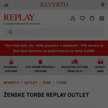
SLUŽBENI WEB SHOP ZA HRVATSKU
The Final Edit: do -50% popusta + dodatnih -10% na sve uz
Box Now dostavu na paketomate za samo 0,99€!
SIGURNOST
KUPI ONLINE PREUZMI U
BESPLATNA DOSTAVA
LOYALTY
KUPOVINE
TRGOVINI
IZNAD 66 €
CARD
REVERTO
OUTLET
ŽENE
TORBE
ŽENSKE TORBE REPLAY OUTLET