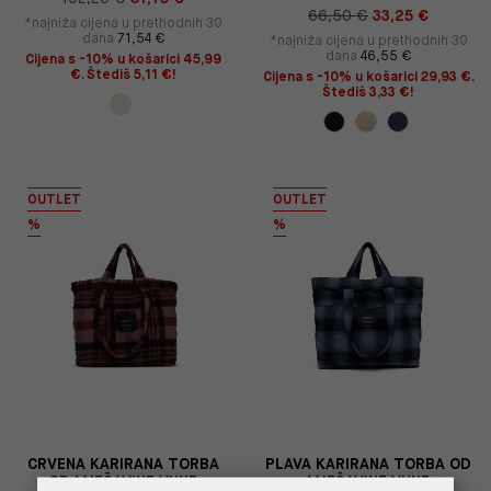
66,50 €
33,25 €
*najniža cijena u prethodnih 30
dana
71,54 €
*najniža cijena u prethodnih 30
dana
46,55 €
Cijena s -10% u košarici 45,99
€. Štediš 5,11 €!
Cijena s -10% u košarici 29,93 €.
Štediš 3,33 €!
OUTLET
OUTLET
%
%
CRVENA KARIRANA TORBA
PLAVA KARIRANA TORBA OD
OD MJEŠAVINE VUNE
MJEŠAVINE VUNE