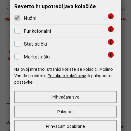
87,50 €
43,75 €
87,50 €
43,75 €
Reverto.hr upotrebljava kolačiće
*najniža cijena u prethodnih 30
*najniža cijena u prethodnih 30
dana
61,25 €
dana
61,25 €
Nužni
Cijena s -10% u košarici 39,38 €.
Cijena s -10% u košarici 39,38 €.
Štediš 4,38 €!
Štediš 4,38 €!
Funkcionalni
Statistički
OUTLET
OUTLET
Marketinški
%
%
Na ovoj mrežnoj stranici koriste se kolačići. Molimo
Vas da pročitate
Politiku o kolačićima
ili prilagodite
postavke.
Prihvaćam sve
Prilagodi
TAMNO PLAVA MINI TORBICA
BEŽ MINI TORBICA OD
Prihvaćam odabrane
OD NAJLONA SA
NAJLONA SA POZLAĆENIM