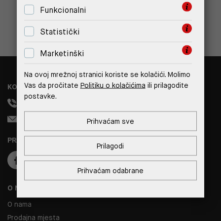
Funkcionalni
PRIJAVITE SE
Statistički
Marketinški
Na ovoj mrežnoj stranici koriste se kolačići. Molimo
Vas da pročitate
Politiku o kolačićima
ili prilagodite
KONTAKT
postavke.
+385 99 308 1833
info@reverto.hr
Prihvaćam sve
PRATITE NAS
Prilagodi
Prihvaćam odabrane
O NAMA
O nama
Prodajna mjesta