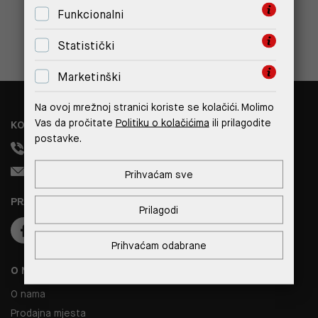
Funkcionalni
PRIJAVITE SE
Statistički
Marketinški
Na ovoj mrežnoj stranici koriste se kolačići. Molimo
Vas da pročitate
Politiku o kolačićima
ili prilagodite
KONTAKT
postavke.
+385 99 308 1833
info@reverto.hr
Prihvaćam sve
PRATITE NAS
Prilagodi
Prihvaćam odabrane
O NAMA
O nama
Prodajna mjesta