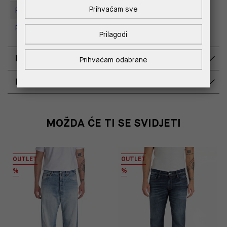
Prihvaćam sve
Replay Store, Supernova Zadar
Replay Outlet Store, Split
Prilagodi
DOSTAVA
Prihvaćam odabrane
POVRAT I ZAMJENA
MOŽDA ĆE TI SE SVIDJETI
OUTLET
OUTLET
%
%