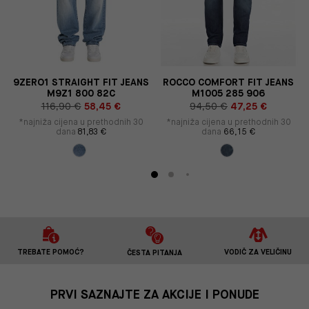
S
9ZERO1 STRAIGHT FIT JEANS
ROCCO COMFORT FIT JEANS
M9Z1 800 82C
M1005 285 906
116,90 €
58,45 €
94,50 €
47,25 €
*najniža cijena u prethodnih 30
*najniža cijena u prethodnih 30
dana
81,83 €
dana
66,15 €
TREBATE POMOĆ?
VODIČ ZA VELIČINU
ČESTA PITANJA
PRVI SAZNAJTE ZA AKCIJE I PONUDE