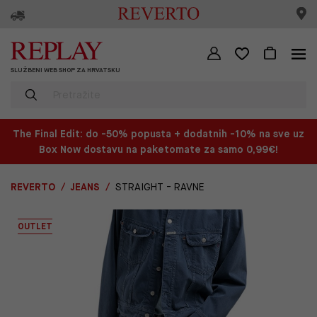
SLUŽBENI WEB SHOP ZA HRVATSKU
The Final Edit: do -50% popusta + dodatnih -10% na sve uz
Box Now dostavu na paketomate za samo 0,99€!
REVERTO
JEANS
STRAIGHT - RAVNE
OUTLET