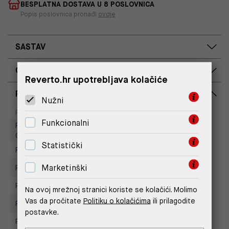
BESPLATNA DOSTAVA U 8 POSLOVNICA
Popis poslovnica pronađi
ovdje
SASTAV
OPIS PROIZVODA
Reverto.hr upotrebljava kolačiće
RASPOLOŽIVOST PO POSLOVNICAMA
Nužni
Dostupno
Na upit
Poslovnica
Funkcionalni
Replay Outlet Store, Designer
Outlet Croatia
Statistički
Replay store, Arena centar
Marketinški
Replay Store, City Center One
Replay Store, Joker Centar
Na ovoj mrežnoj stranici koriste se kolačići. Molimo
Vas da pročitate
Politiku o kolačićima
ili prilagodite
Replay Store, Mall of Split
postavke.
Replay store, Tower Centar