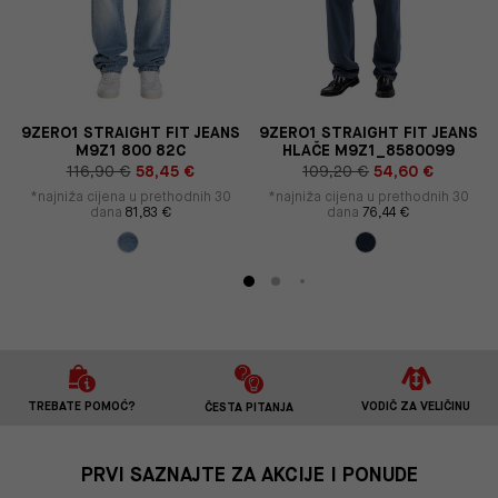
S
9ZERO1 STRAIGHT FIT JEANS
9ZERO1 STRAIGHT FIT JEANS
M9Z1 800 82C
HLAČE M9Z1_8580099
116,90 €
58,45 €
109,20 €
54,60 €
*najniža cijena u prethodnih 30
*najniža cijena u prethodnih 30
dana
81,83 €
dana
76,44 €
TREBATE POMOĆ?
VODIČ ZA VELIČINU
ČESTA PITANJA
PRVI SAZNAJTE ZA AKCIJE I PONUDE