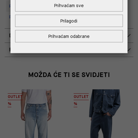
Prihvaćam sve
Replay Store, Supernova Zadar
Replay Outlet Store, Split
Prilagodi
DOSTAVA
Prihvaćam odabrane
POVRAT I ZAMJENA
MOŽDA ĆE TI SE SVIDJETI
OUTLET
OUTLET
%
%