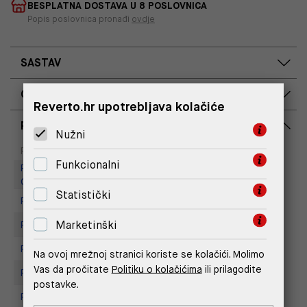
BESPLATNA DOSTAVA U 8 POSLOVNICA
Popis poslovnica pronađi
ovdje
SASTAV
OPIS PROIZVODA
Reverto.hr upotrebljava kolačiće
RASPOLOŽIVOST PO POSLOVNICAMA
Nužni
Dostupno
Na upit
Poslovnica
Funkcionalni
Replay Outlet Store, Designer
Outlet Croatia
Statistički
Replay store, Arena centar
Marketinški
Replay Store, City Center One
Replay Store, Joker Centar
Na ovoj mrežnoj stranici koriste se kolačići. Molimo
Vas da pročitate
Politiku o kolačićima
ili prilagodite
Replay Store, Mall of Split
postavke.
Replay store, Tower Centar