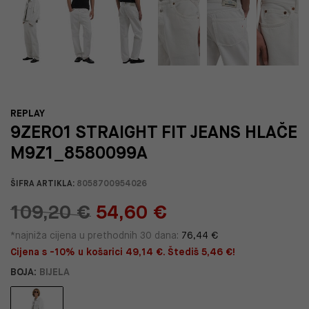
REPLAY
9ZERO1 STRAIGHT FIT JEANS HLAČE
M9Z1_8580099A
ŠIFRA ARTIKLA:
8058700954026
109,20 €
54,60 €
*najniža cijena u prethodnih 30 dana:
76,44 €
Cijena s -10% u košarici 49,14 €. Štediš 5,46 €!
BOJA:
BIJELA