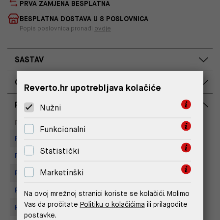
PRVA ZAMJENA BESPLATNA
BESPLATNA DOSTAVA U 8 POSLOVNICA
Popis poslovnica pronađi
ovdje
SASTAV
OPIS PROIZVODA
Reverto.hr upotrebljava kolačiće
RASPOLOŽIVOST PO POSLOVNICAMA
Nužni
Dostupno
Na upit
Poslovnica
Funkcionalni
Replay store, Arena centar
Statistički
Replay Store, Supernova Zadar
Marketinški
Replay Store, Joker Centar
Replay Store, Mall of Split
Na ovoj mrežnoj stranici koriste se kolačići. Molimo
Vas da pročitate
Politiku o kolačićima
ili prilagodite
Replay Store, City Center One
postavke.