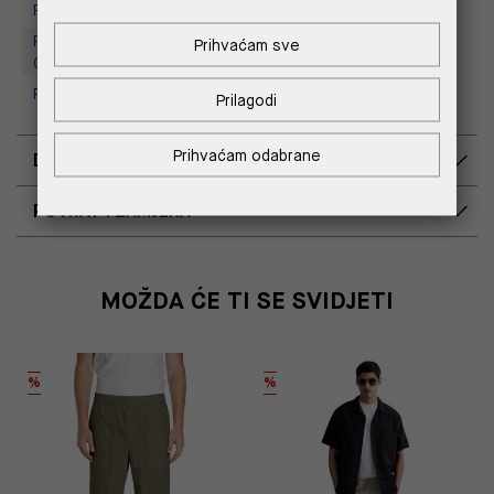
Replay store, Tower Centar
Replay Outlet Store, Designer
Prihvaćam sve
Outlet Croatia
Replay Outlet Store, Split
Prilagodi
Prihvaćam odabrane
DOSTAVA
POVRAT I ZAMJENA
MOŽDA ĆE TI SE SVIDJETI
%
%