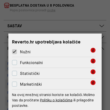
BESPLATNA DOSTAVA U 8 POSLOVNICA
Popis poslovnica pronađi
ovdje
SASTAV
OPIS PROIZVODA
Reverto.hr upotrebljava kolačiće
RASPOLOŽIVOST PO POSLOVNICAMA
Nužni
Dostupno
Na upit
Poslovnica
Funkcionalni
Replay Outlet Store, Designer
Outlet Croatia
Statistički
Replay Outlet Store, Split
Marketinški
Replay store, Arena centar
Replay Store, City Center One
Na ovoj mrežnoj stranici koriste se kolačići. Molimo
Vas da pročitate
Politiku o kolačićima
ili prilagodite
Replay Store, Joker Centar
postavke.
Replay Store, Mall of Split