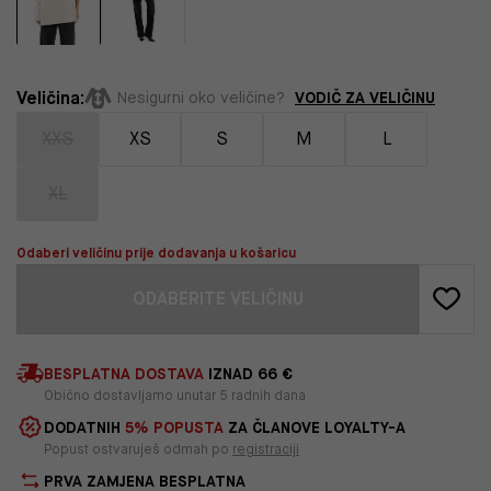
Veličina:
VODIČ ZA VELIČINU
Nesigurni oko veličine?
XXS
XS
S
M
L
XL
Odaberi veličinu prije dodavanja u košaricu
ODABERITE VELIČINU
BESPLATNA DOSTAVA
IZNAD 66 €
Obično dostavljamo unutar 5 radnih dana
DODATNIH
5% POPUSTA
ZA ČLANOVE LOYALTY-A
Popust ostvaruješ odmah po
registraciji
PRVA ZAMJENA BESPLATNA