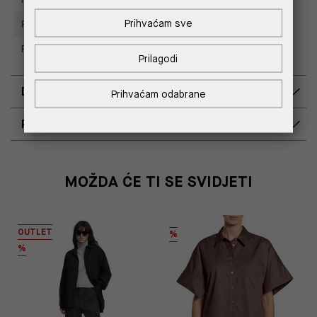
Prihvaćam sve
Replay store, Tower Centar
Replay Store, Supernova Zadar
Prilagodi
DOSTAVA
Prihvaćam odabrane
POVRAT I ZAMJENA
MOŽDA ĆE TI SE SVIDJETI
OUTLET
%
%