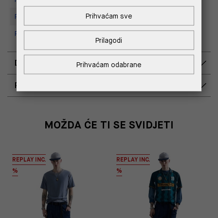
Prihvaćam sve
Replay store, Tower Centar
Replay Store, Supernova Zadar
Prilagodi
DOSTAVA
Prihvaćam odabrane
POVRAT I ZAMJENA
MOŽDA ĆE TI SE SVIDJETI
REPLAY INC.
REPLAY INC.
%
%