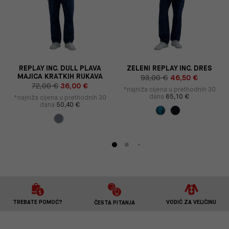
Y
REPLAY INC. DULL PLAVA
ZELENI REPLAY INC. DRES
MAJICA KRATKIH RUKAVA
93,00 €
46,50 €
72,00 €
36,00 €
*najniža cijena u prethodnih 30
dana
65,10 €
*najniža cijena u prethodnih 30
dana
50,40 €
TREBATE POMOĆ?
VODIČ ZA VELIČINU
ČESTA PITANJA