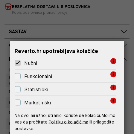
BESPLATNA DOSTAVA U 8 POSLOVNICA
Popis poslovnica pronađi
ovdje
SASTAV
OPIS PROIZVODA
Reverto.hr upotrebljava kolačiće
RASPOLOŽIVOST PO POSLOVNICAMA
Nužni
Dostupno
Na upit
Poslovnica
Funkcionalni
Replay Outlet Store, Designer
Outlet Croatia
Statistički
Replay Outlet Store, Split
Marketinški
Replay store, Arena centar
Replay Store, City Center One
Na ovoj mrežnoj stranici koriste se kolačići. Molimo
Vas da pročitate
Politiku o kolačićima
ili prilagodite
Replay Store, Joker Centar
postavke.
Replay Store, Mall of Split