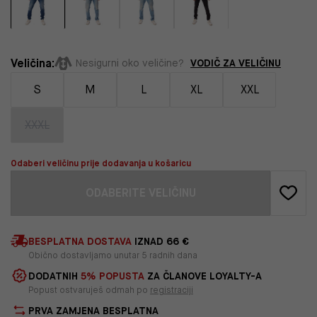
Veličina:
VODIČ ZA VELIČINU
Nesigurni oko veličine?
S
M
L
XL
XXL
XXXL
Odaberi veličinu prije dodavanja u košaricu
ODABERITE VELIČINU
BESPLATNA DOSTAVA
IZNAD 66 €
Obično dostavljamo unutar 5 radnih dana
DODATNIH
5% POPUSTA
ZA ČLANOVE LOYALTY-A
Popust ostvaruješ odmah po
registraciji
PRVA ZAMJENA BESPLATNA