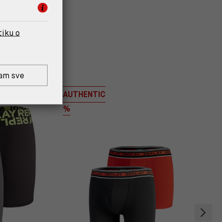
tiku o
am sve
AUTHENTIC
%