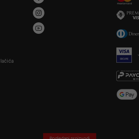
a
olačića
Pogledani proizvodi