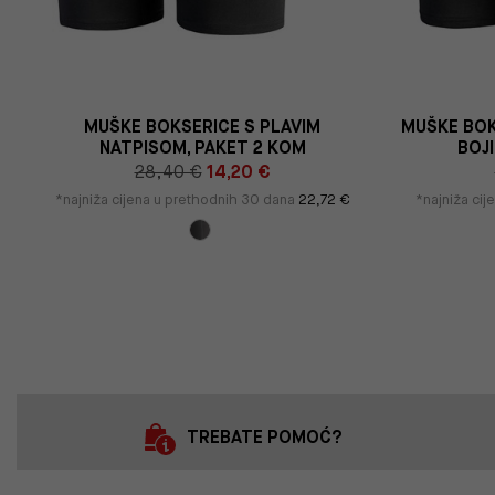
MUŠKE BOKSERICE S PLAVIM
MUŠKE BOK
NATPISOM, PAKET 2 KOM
BOJ
28,40 €
14,20 €
*najniža cijena u prethodnih 30 dana
22,72 €
*najniža ci
TREBATE POMOĆ?