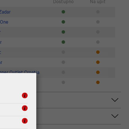
Dostupno
Na upit
Zadar
 One
r
r
t
r
gner Outlet Croatia