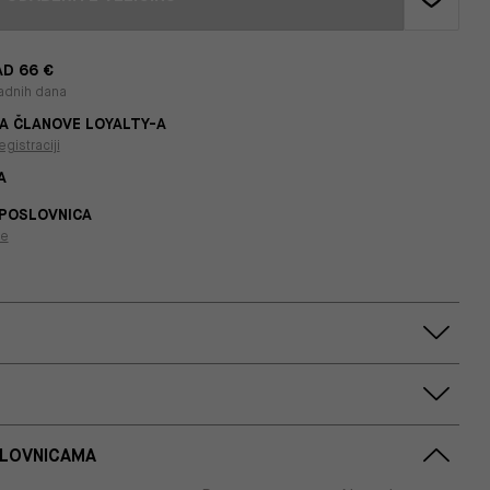
D 66 €
adnih dana
A ČLANOVE LOYALTY-A
egistraciji
A
 POSLOVNICA
je
SLOVNICAMA