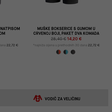
 NATPISOM
MUŠKE BOKSERICE S GUMOM U
KOM
CRVENOJ BOJI, PAKET DVA KOMADA
€
28,40 €
14,20 €
 dana
22,72 €
*najniža cijena u prethodnih 30 dana
22,72 €
VODIČ ZA VELIČINU