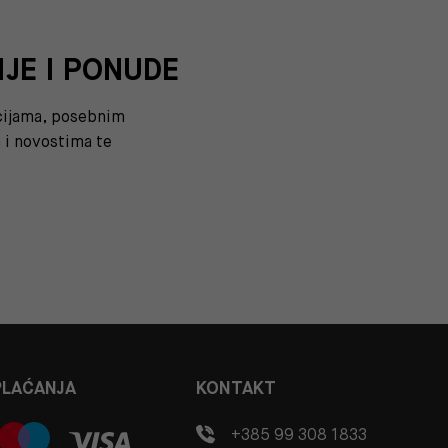
IJE I PONUDE
kcijama, posebnim
i novostima te
PLAĆANJA
KONTAKT
+385 99 308 1833