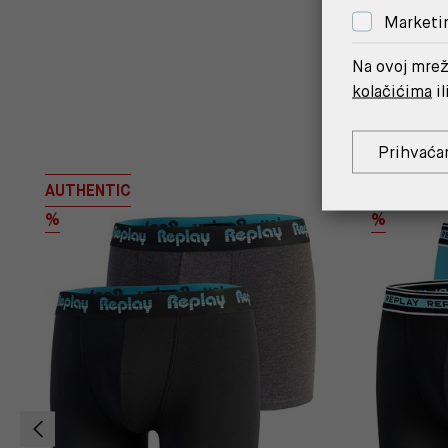
Marketi
Na ovoj mrež
kolačićima
il
Prihvaća
AUTHENTIC
AUTHENTI
%
%