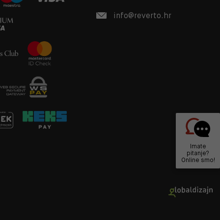
info@reverto.hr
Imate
pitanje?
Online smo!