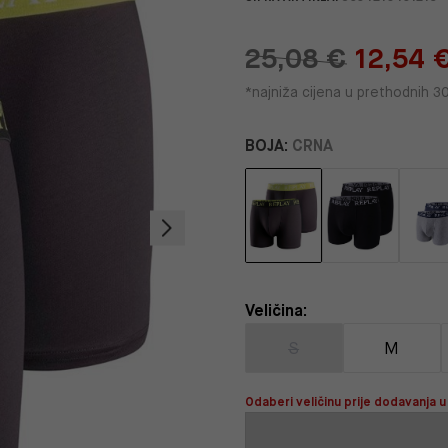
25,08 €
12,54 
*najniža cijena u prethodnih 3
BOJA:
CRNA
Veličina:
S
M
Odaberi veličinu prije dodavanja u