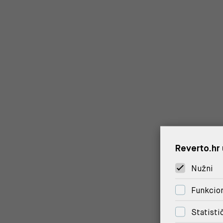
Reverto.hr 
Nužni
Funkcion
Statisti