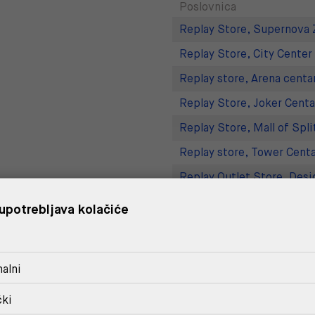
Poslovnica
Replay Store, Supernova 
Replay Store, City Center
Replay store, Arena centa
Replay Store, Joker Centa
Replay Store, Mall of Spli
Replay store, Tower Centa
Replay Outlet Store, Desi
Replay Outlet Store, Split
upotrebljava kolačiće
DOSTAVA
alni
POVRAT I ZAMJENA
čki