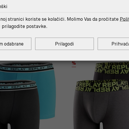
nški
noj stranici koriste se kolačići. Molimo Vas da pročitate
Poli
MOŽDA ĆE TI SE SVIDJETI
i prilagodite postavke.
m odabrane
Prilagodi
Prihvać
C
AUTHENTIC
%