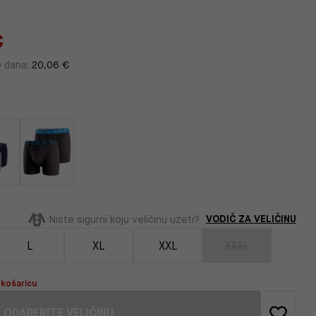
€
0 dana:
20,06 €
VODIČ ZA VELIČINU
Niste sigurni koju veličinu uzeti?
L
XL
XXL
XXXL
 košaricu
ODABERITE VELIČINU