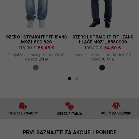
9ZERO1 STRAIGHT FIT JEANS
9ZERO1 STRAIGHT FIT JEANS
M9Z1 800 82C
HLAČE M9Z1_8580099
116,90 €
58,45 €
109,20 €
54,60 €
*najniža cijena u prethodnih 30
*najniža cijena u prethodnih 30
dana
81,83 €
dana
76,44 €
TREBATE POMOĆ?
VODIČ ZA VELIČINU
ČESTA PITANJA
PRVI SAZNAJTE ZA AKCIJE I PONUDE