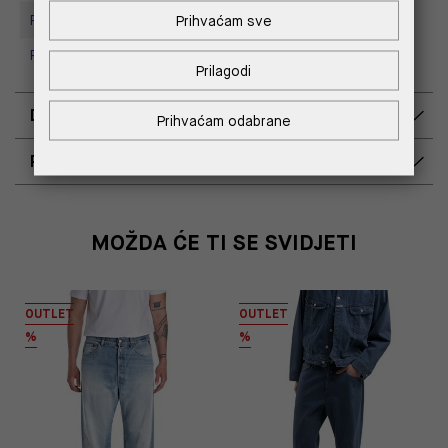
Prihvaćam sve
Replay store, Tower Centar
Replay Store, Supernova Zadar
Prilagodi
DOSTAVA
Prihvaćam odabrane
POVRAT I ZAMJENA
MOŽDA ĆE TI SE SVIDJETI
OUTLET
OUTLET
%
%