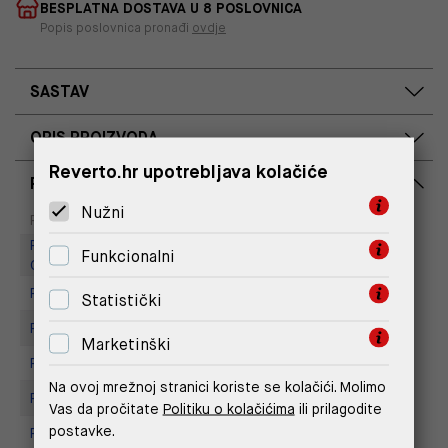
BESPLATNA DOSTAVA U 8 POSLOVNICA
Popis poslovnica pronađi
ovdje
SASTAV
OPIS PROIZVODA
Reverto.hr upotrebljava kolačiće
RASPOLOŽIVOST PO POSLOVNICAMA
Nužni
Dostupno
Na upit
Poslovnica
Replay Outlet Store, Designer
Funkcionalni
Outlet Croatia
Replay Outlet Store, Split
Statistički
Replay store, Arena centar
Marketinški
Replay Store, City Center One
Na ovoj mrežnoj stranici koriste se kolačići. Molimo
Replay Store, Joker Centar
Vas da pročitate
Politiku o kolačićima
ili prilagodite
postavke.
Replay Store, Mall of Split