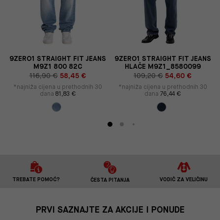
S
9ZERO1 STRAIGHT FIT JEANS
9ZERO1 STRAIGHT FIT JEANS
M9Z1 800 82C
HLAČE M9Z1_8580099
116,90 €
58,45 €
109,20 €
54,60 €
*najniža cijena u prethodnih 30
*najniža cijena u prethodnih 30
dana
81,83 €
dana
76,44 €
TREBATE POMOĆ?
VODIČ ZA VELIČINU
ČESTA PITANJA
PRVI SAZNAJTE ZA AKCIJE I PONUDE