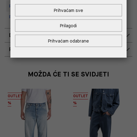
Replay store, Tower Centar
Prihvaćam sve
Replay Store, Supernova Zadar
Prilagodi
DOSTAVA
Prihvaćam odabrane
POVRAT I ZAMJENA
MOŽDA ĆE TI SE SVIDJETI
OUTLET
OUTLET
%
%