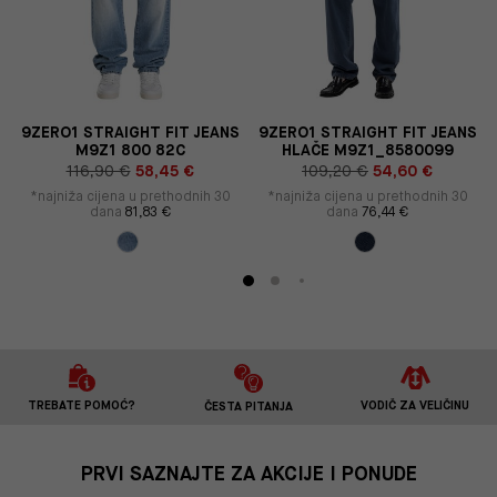
9ZERO1 STRAIGHT FIT JEANS
9ZERO1 STRAIGHT FIT JEANS
M9Z1 800 82C
HLAČE M9Z1_8580099
116,90 €
58,45 €
109,20 €
54,60 €
*najniža cijena u prethodnih 30
*najniža cijena u prethodnih 30
dana
81,83 €
dana
76,44 €
TREBATE POMOĆ?
VODIČ ZA VELIČINU
ČESTA PITANJA
PRVI SAZNAJTE ZA AKCIJE I PONUDE