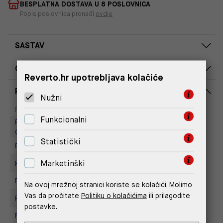
BESPLATNA DOSTAVA U 8 POSLOVNICA
Popis poslovnica pronađi
ovdje
SASTAV
OPIS PROIZVODA
Reverto.hr upotrebljava kolačiće
RASPOLOŽIVOST PO POSLOVNICAMA
Nužni
Dostupno
Na upit
Poslovnica
Funkcionalni
Replay Outlet Store, Designer
Outlet Croatia
Statistički
Replay Outlet Store, Split
Marketinški
Replay store, Arena centar
Replay Store, City Center One
Na ovoj mrežnoj stranici koriste se kolačići. Molimo
Vas da pročitate
Politiku o kolačićima
ili prilagodite
Replay Store, Joker Centar
postavke.
Replay Store, Mall of Split