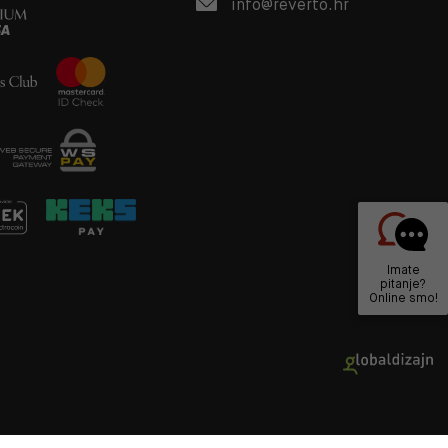
info@reverto.hr
Imate
pitanje?
Online smo!