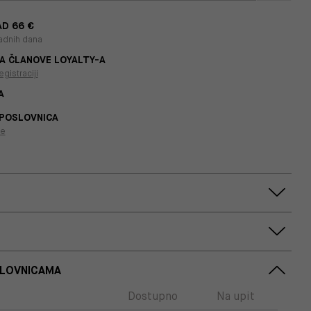
D 66 €
adnih dana
A ČLANOVE LOYALTY-A
egistraciji
A
 POSLOVNICA
je
SLOVNICAMA
Dostupno
Na upit