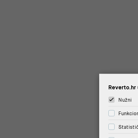
Reverto.hr 
Nužni
Funkcion
Statisti