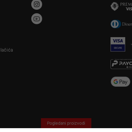
a
olačića
Pogledani proizvodi