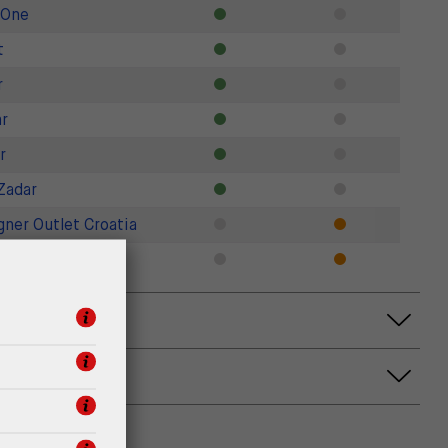
 One
t
r
r
r
Zadar
gner Outlet Croatia