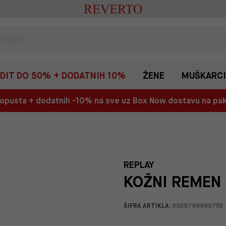
EDIT DO 50% + DODATNIH 10%
ŽENE
MUŠKARCI
 popusta + dodatnih -10% na sve uz Box Now dostavu na p
REPLAY
KOŽNI REMEN 
ŠIFRA ARTIKLA:
8059799998755