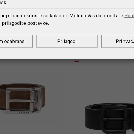
nški
noj stranici koriste se kolačići. Molimo Vas da pročitate
Poli
MOŽDA ĆE TI SE SVIDJETI
i prilagodite postavke.
m odabrane
Prilagodi
Prihvać
AUTHENTIC
%