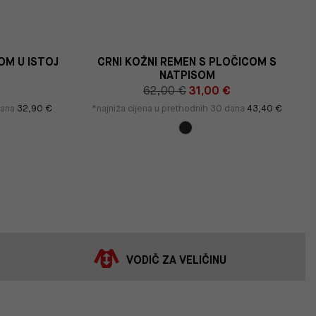
OM U ISTOJ
CRNI KOŽNI REMEN S PLOČICOM S
NATPISOM
€
62,00 €
31,00 €
dana
32,90 €
*najniža cijena u prethodnih 30 dana
43,40 €
VODIČ ZA VELIČINU