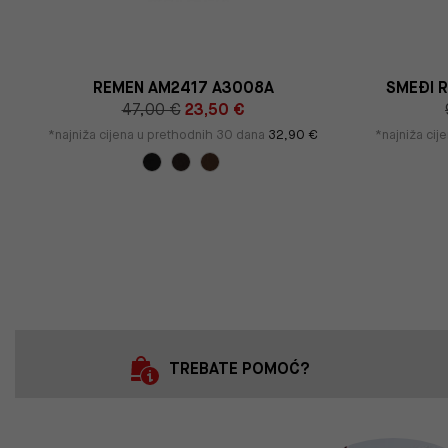
U
REMEN AM2417 A3008A
SMEĐI 
47,00 €
23,50 €
*najniža cijena u prethodnih 30 dana
32,90 €
*najniža cij
TREBATE POMOĆ?