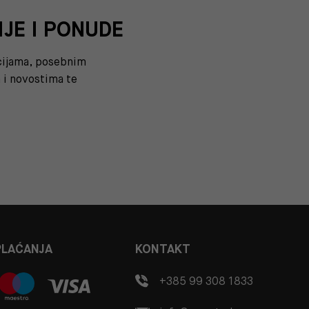
IJE I PONUDE
kcijama, posebnim
i novostima te
PLAĆANJA
KONTAKT
+385 99 308 1833