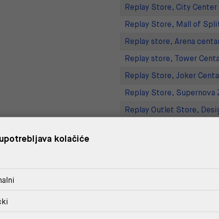
Replay Store, City Center
Replay Store, Mall of Spli
Replay store, Arena centa
Replay store, Tower Centa
Replay Store, Joker Centa
Replay Store, Supernova 
Replay Outlet Store, Desi
Replay Outlet Store, Split
upotrebljava kolačiće
DOSTAVA
alni
POVRAT I ZAMJENA
čki