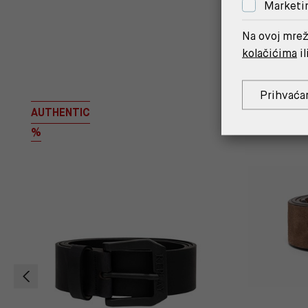
Marketi
Na ovoj mrež
kolačićima
il
Prihvaća
AUTHENTIC
%
%