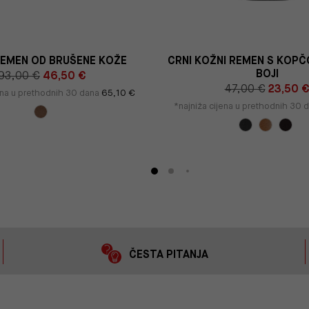
REMEN OD BRUŠENE KOŽE
CRNI KOŽNI REMEN S KOPČ
BOJI
93,00 €
46,50 €
47,00 €
23,50 
ena u prethodnih 30 dana
65,10 €
*najniža cijena u prethodnih 30 
ČESTA PITANJA