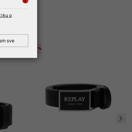
tiku o
am sve
%