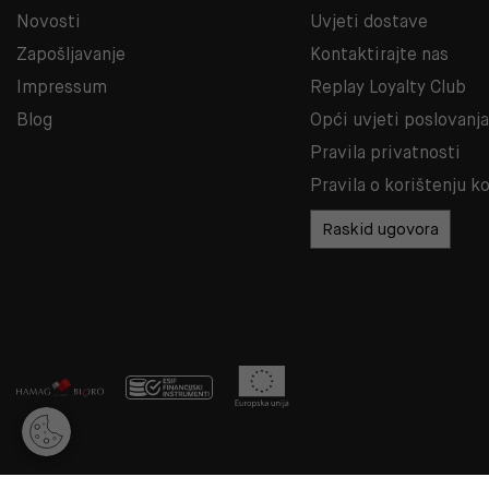
Novosti
Uvjeti dostave
Zapošljavanje
Kontaktirajte nas
Impressum
Replay Loyalty Club
Blog
Opći uvjeti poslovanj
Pravila privatnosti
Pravila o korištenju k
Raskid ugovora