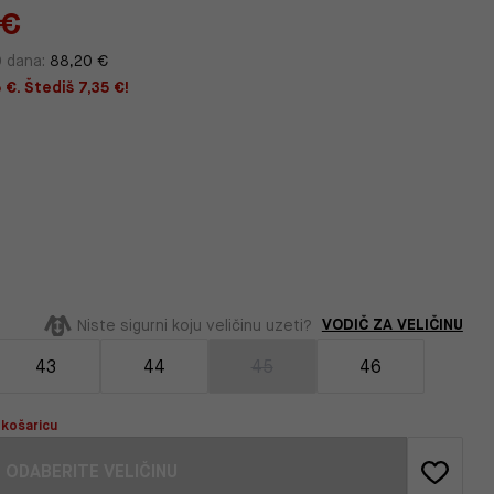
 €
0 dana:
88,20 €
 €. Štediš 7,35 €!
VODIČ ZA VELIČINU
Niste sigurni koju veličinu uzeti?
43
44
45
46
 košaricu
ODABERITE VELIČINU