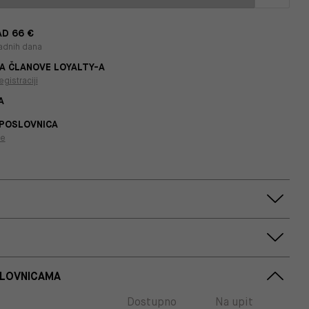
D 66 €
adnih dana
A ČLANOVE LOYALTY-A
egistraciji
A
 POSLOVNICA
je
SLOVNICAMA
Dostupno
Na upit