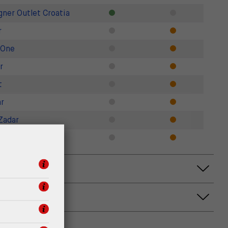
gner Outlet Croatia
r
 One
r
t
r
Zadar