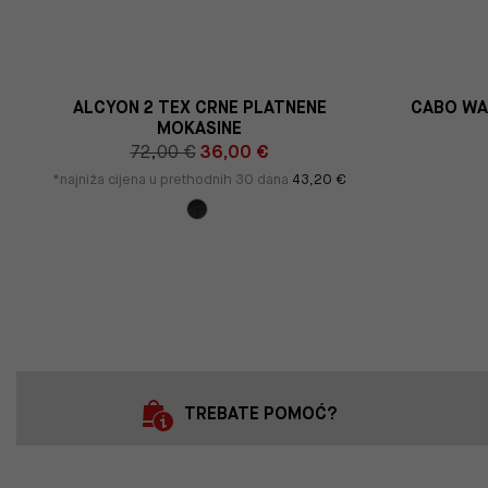
D
ALCYON 2 TEX CRNE PLATNENE
CABO WA
MOKASINE
72,00 €
36,00 €
*najniža cijena u prethodnih 30 dana
43,20 €
TREBATE POMOĆ?