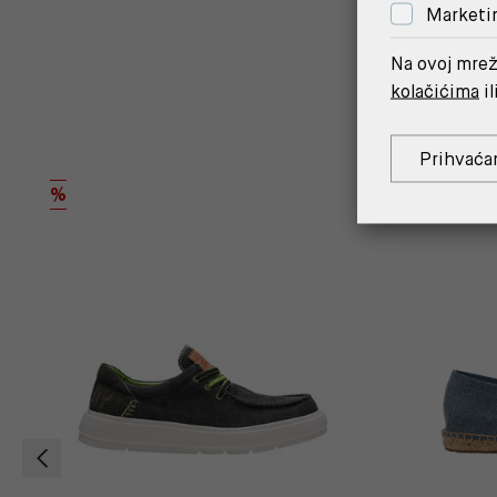
Marketi
Na ovoj mrež
kolačićima
il
Prihvaća
OUTLET
%