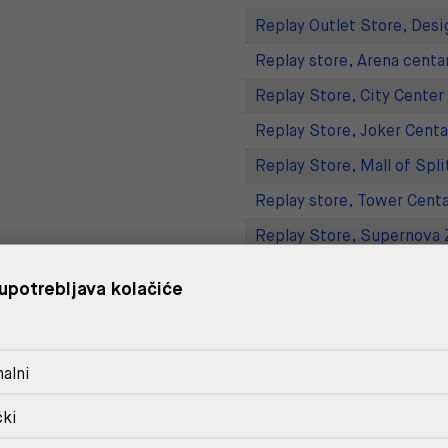
Replay Outlet Store, Desi
Replay store, Arena centa
Replay Store, City Center
Replay Store, Joker Centa
Replay Store, Mall of Spli
Replay store, Tower Centa
Replay Store, Supernova 
Replay Outlet Store, Split
upotrebljava kolačiće
DOSTAVA
alni
POVRAT I ZAMJENA
čki