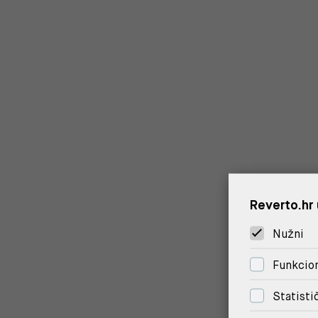
Reverto.hr 
Nužni
Funkcion
Statisti