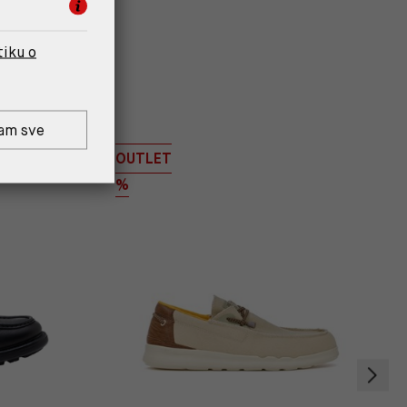
tiku o
am sve
OUTLET
%