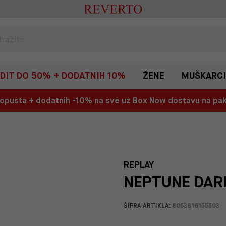
EDIT DO 50% + DODATNIH 10%
ŽENE
MUŠKARCI
 popusta + dodatnih -10% na sve uz Box Now dostavu na p
REPLAY
NEPTUNE DARK
ŠIFRA ARTIKLA:
8053816155503