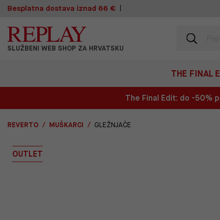
Besplatna dostava iznad 66 €
SLUŽBENI WEB SHOP ZA HRVATSKU
THE FINAL 
The Final Edit: do -50%
REVERTO
MUŠKARCI
GLEŽNJAČE
OUTLET