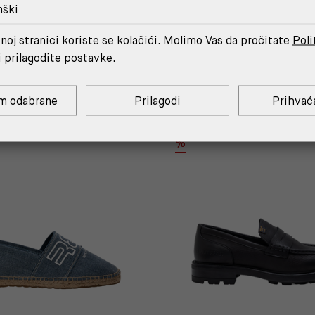
nški
noj stranici koriste se kolačići. Molimo Vas da pročitate
Poli
MOŽDA ĆE TI SE SVIDJETI
i prilagodite postavke.
m odabrane
Prilagodi
Prihvać
OUTLET
%