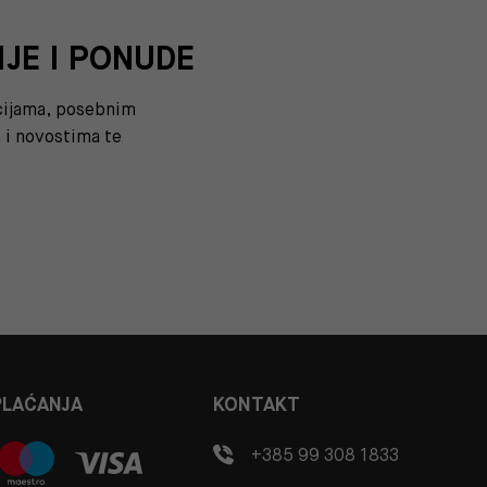
IJE I PONUDE
kcijama, posebnim
i novostima te
PLAĆANJA
KONTAKT
+385 99 308 1833