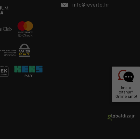
info@reverto.hr
Imate
pitanje?
Online smo!