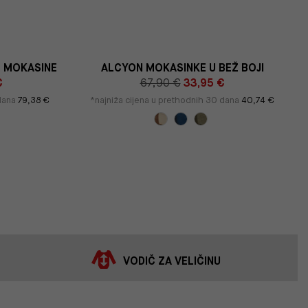
 MOKASINE
ALCYON MOKASINKE U BEŽ BOJI
€
67,90 €
33,95 €
 dana
79,38 €
*najniža cijena u prethodnih 30 dana
40,74 €
VODIČ ZA VELIČINU