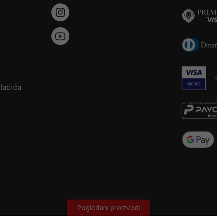
a
olačića
Pogledani proizvodi