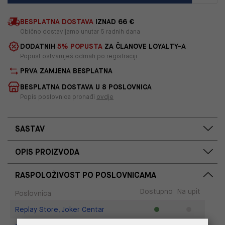
BESPLATNA DOSTAVA
IZNAD 66 €
Obično dostavljamo unutar 5 radnih dana
DODATNIH
5% POPUSTA
ZA ČLANOVE LOYALTY-A
Popust ostvaruješ odmah po
registraciji
PRVA ZAMJENA BESPLATNA
BESPLATNA DOSTAVA U 8 POSLOVNICA
Popis poslovnica pronađi
ovdje
SASTAV
OPIS PROIZVODA
RASPOLOŽIVOST PO POSLOVNICAMA
Dostupno
Na upit
Poslovnica
Replay Store, Joker Centar