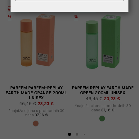
AUTHENTIC
AUTHENTIC
%
%
PARFEM PARFEM-REPLAY
PARFEM REPLAY EARTH MADE
EARTH MADE ORANGE 200ML
GREEN 200ML UNISEX
UNISEX
46,45 €
23,23 €
46,45 €
23,23 €
*najniža cijena u prethodnih 30
dana
37,16 €
*najniža cijena u prethodnih 30
dana
37,16 €