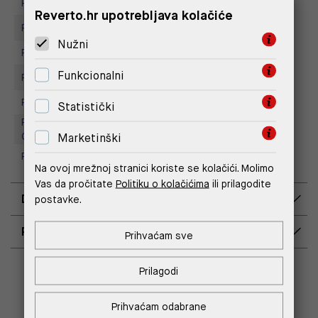
Replay Store, City Center One
Reverto.hr upotrebljava kolačiće
Replay store, Tower Centar
Nužni
Replay Store, Mall of Split
Funkcionalni
Replay Store, Supernova Zadar
Replay store, Arena centar
Statistički
Replay Outlet Store, Designer
Outlet Croatia
Marketinški
Replay Outlet Store, Split
Na ovoj mrežnoj stranici koriste se kolačići. Molimo
Vas da pročitate
Politiku o kolačićima
ili prilagodite
DOSTAVA
postavke.
POVRAT I ZAMJENA
Prihvaćam sve
Prilagodi
MOŽDA ĆE TI SE SVIDJETI
Prihvaćam odabrane