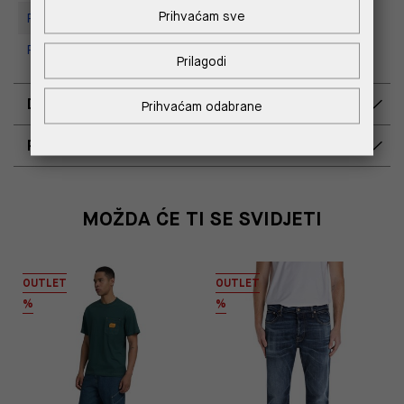
Prihvaćam sve
Replay Store, Supernova Zadar
Replay Outlet Store, Split
Prilagodi
DOSTAVA
Prihvaćam odabrane
POVRAT I ZAMJENA
MOŽDA ĆE TI SE SVIDJETI
OUTLET
OUTLET
%
%