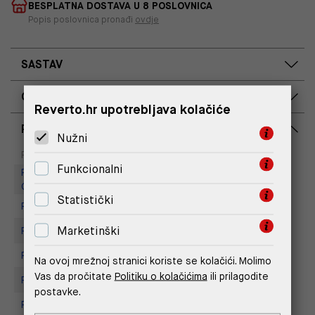
BESPLATNA DOSTAVA U 8 POSLOVNICA
Popis poslovnica pronađi
ovdje
SASTAV
OPIS PROIZVODA
Reverto.hr upotrebljava kolačiće
RASPOLOŽIVOST PO POSLOVNICAMA
Nužni
Dostupno
Na upit
Poslovnica
Funkcionalni
Replay Outlet Store, Designer
Outlet Croatia
Statistički
Replay store, Arena centar
Marketinški
Replay Store, City Center One
Replay Store, Joker Centar
Na ovoj mrežnoj stranici koriste se kolačići. Molimo
Vas da pročitate
Politiku o kolačićima
ili prilagodite
Replay Store, Mall of Split
postavke.
Replay store, Tower Centar