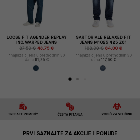
S
LOOSE FIT AGENDER REPLAY
SARTORIALE RELAXED FIT
INC. WARPED JEANS
JEANS M1025 425 Z81
87,50 €
43,75 €
168,00 €
84,00 €
*najniža cijena u prethodnih 30
*najniža cijena u prethodnih 30
dana
61,25 €
dana
117,60 €
TREBATE POMOĆ?
VODIČ ZA VELIČINU
ČESTA PITANJA
PRVI SAZNAJTE ZA AKCIJE I PONUDE