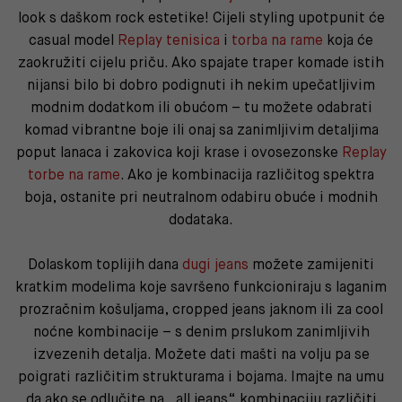
look s daškom rock estetike! Cijeli styling upotpunit će
casual model
Replay tenisica
i
torba na rame
koja će
zaokružiti cijelu priču. Ako spajate traper komade istih
nijansi bilo bi dobro podignuti ih nekim upečatljivim
modnim dodatkom ili obućom – tu možete odabrati
komad vibrantne boje ili onaj sa zanimljivim detaljima
poput lanaca i zakovica koji krase i ovosezonske
Replay
torbe na rame
. Ako je kombinacija različitog spektra
boja, ostanite pri neutralnom odabiru obuće i modnih
dodataka.
Dolaskom toplijih dana
dugi jeans
možete zamijeniti
kratkim modelima koje savršeno funkcioniraju s laganim
prozračnim košuljama, cropped jeans jaknom ili za cool
noćne kombinacije – s denim prslukom zanimljivih
izvezenih detalja. Možete dati mašti na volju pa se
poigrati različitim strukturama i bojama. Imajte na umu
da ako se odlučite na „all jeans“ kombinaciju različiti