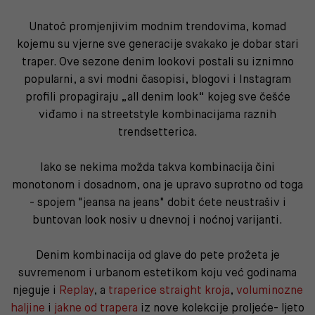
Unatoč promjenjivim modnim trendovima, komad
kojemu su vjerne sve generacije svakako je dobar stari
traper. Ove sezone denim lookovi postali su iznimno
popularni, a svi modni časopisi, blogovi i Instagram
profili propagiraju „all denim look“ kojeg sve češće
viđamo i na streetstyle kombinacijama raznih
trendsetterica.
Iako se nekima možda takva kombinacija čini
monotonom i dosadnom, ona je upravo suprotno od toga
- spojem "jeansa na jeans" dobit ćete neustrašiv i
buntovan look nosiv u dnevnoj i noćnoj varijanti.
Denim kombinacija od glave do pete prožeta je
suvremenom i urbanom estetikom koju već godinama
njeguje i
Replay
, a
traperice straight kroja
,
voluminozne
haljine
i
jakne od trapera
iz nove kolekcije proljeće- ljeto