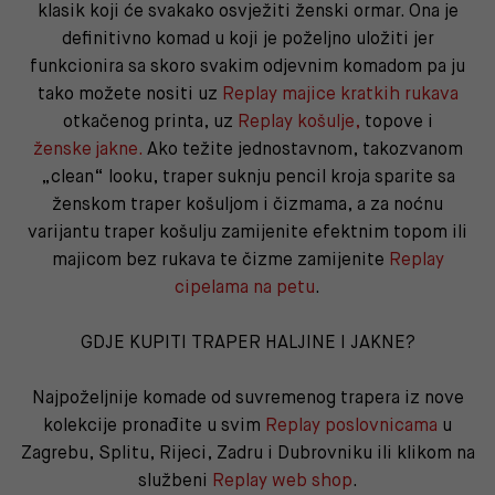
klasik koji će svakako osvježiti ženski ormar. Ona je
definitivno komad u koji je poželjno uložiti jer
funkcionira sa skoro svakim odjevnim komadom pa ju
tako možete nositi uz
Replay majice kratkih rukava
otkačenog printa, uz
Replay košulje
,
topove i
ženske
jakne
.
Ako težite jednostavnom, takozvanom
„clean“ looku, traper suknju pencil kroja sparite sa
ženskom traper košuljom i čizmama, a za noćnu
varijantu traper košulju zamijenite efektnim topom ili
majicom bez rukava te čizme zamijenite
Replay
cipelama na petu
.
GDJE KUPITI TRAPER HALJINE I JAKNE?
Najpoželjnije komade od suvremenog trapera iz nove
kolekcije pronađite u svim
Replay poslovnicama
u
Zagrebu, Splitu, Rijeci, Zadru i Dubrovniku ili klikom na
službeni
Replay web shop
.