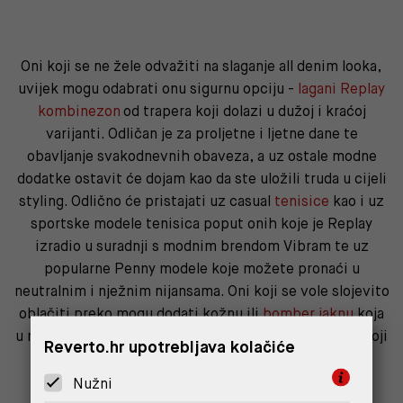
Oni koji se ne žele odvažiti na slaganje all denim looka,
uvijek mogu odabrati onu sigurnu opciju -
lagani Replay
kombinezon
od trapera koji dolazi u dužoj i kraćoj
varijanti. Odličan je za proljetne i ljetne dane te
obavljanje svakodnevnih obaveza, a uz ostale modne
dodatke ostavit će dojam kao da ste uložili truda u cijeli
styling. Odlično će pristajati uz casual
tenisice
kao i uz
sportske modele tenisica poput onih koje je Replay
izradio u suradnji s modnim brendom Vibram te uz
popularne Penny modele koje možete pronaći u
neutralnim i nježnim nijansama. Oni koji se vole slojevito
oblačiti preko mogu dodati kožnu ili
bomber jaknu
koja
u novoj Replay kolekciji dolazi u neon zelenoj i crnoj boji
Reverto.hr upotrebljava kolačiće
Nužni