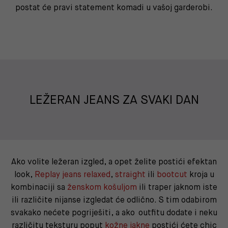
postat će pravi statement komadi u vašoj garderobi.
LEŽERAN JEANS ZA SVAKI DAN
Ako volite ležeran izgled, a opet želite postići efektan
look,
Replay jeans
relaxed
,
straight
ili
bootcut
kroja u
kombinaciji sa
ženskom košuljom
ili traper jaknom iste
ili različite nijanse izgledat će odlično. S tim odabirom
svakako nećete pogriješiti, a ako outfitu dodate i neku
različitu teksturu poput
kožne jakne
postići ćete chic