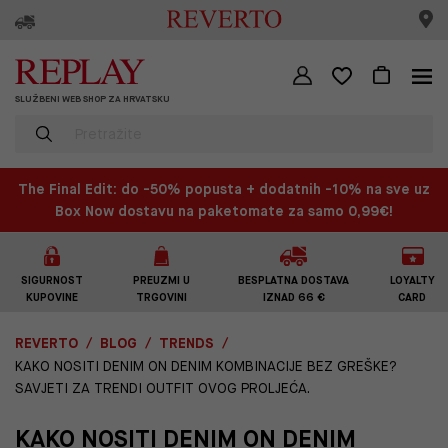
SLUŽBENI WEB SHOP ZA HRVATSKU
The Final Edit: do -50% popusta + dodatnih -10% na sve uz
Box Now dostavu na paketomate za samo 0,99€!
SIGURNOST
PREUZMI U
BESPLATNA DOSTAVA
LOYALTY
KUPOVINE
TRGOVINI
IZNAD 66 €
CARD
REVERTO
BLOG
TRENDS
KAKO NOSITI DENIM ON DENIM KOMBINACIJE BEZ GREŠKE?
SAVJETI ZA TRENDI OUTFIT OVOG PROLJEĆA.
KAKO NOSITI DENIM ON DENIM