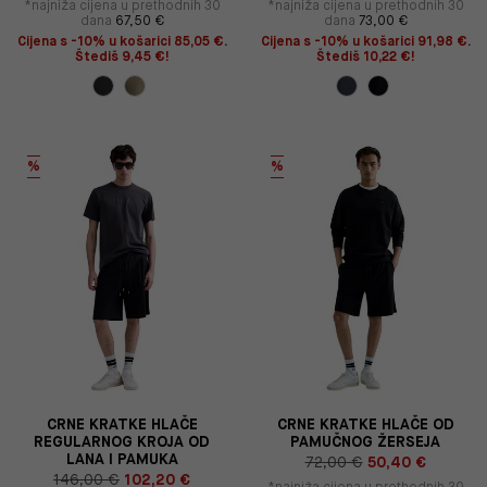
*najniža cijena u prethodnih 30
*najniža cijena u prethodnih 30
dana
67,50 €
dana
73,00 €
Cijena s -10% u košarici 85,05 €.
Cijena s -10% u košarici 91,98 €.
Štediš 9,45 €!
Štediš 10,22 €!
%
%
CRNE KRATKE HLAČE
CRNE KRATKE HLAČE OD
REGULARNOG KROJA OD
PAMUČNOG ŽERSEJA
LANA I PAMUKA
72,00 €
50,40 €
146,00 €
102,20 €
*najniža cijena u prethodnih 30