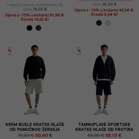
dana
36,00 €
*najniža cijena u prethodnih 30
dana
73,00 €
Cijena s -10% u košarici 45,36 €.
Štediš 5,04 €!
Cijena s -10% u košarici 91,98 €.
Štediš 10,22 €!
%
%
KREM BIJELE KRATKE HLAČE
TAMNOPLAVE SPORTSKE
OD PAMUČNOG ŽERSEJA
KRATKE HLAČE OD FROTIRA
72,00 €
50,40 €
83,00 €
58,10 €