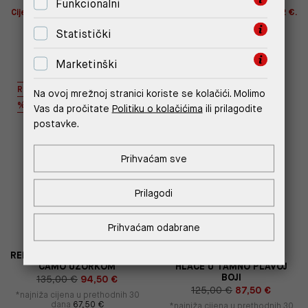
Funkcionalni
Cijena s -10% u košarici 65,52 €.
Cijena s -10% u košarici 65,52 €.
Štediš 7,28 €!
Štediš 7,28 €!
Statistički
Marketinški
REPLAY INC.
%
Na ovoj mrežnoj stranici koriste se kolačići. Molimo
%
Vas da pročitate
Politiku o kolačićima
ili prilagodite
postavke.
Prihvaćam sve
Prilagodi
Prihvaćam odabrane
REPLAY INC. KRATKE HLAČE S
MUŠKE KRATKE CHINO
CAMO UZORKOM
HLAČE U TAMNO PLAVOJ
BOJI
135,00 €
94,50 €
125,00 €
87,50 €
*najniža cijena u prethodnih 30
dana
67,50 €
*najniža cijena u prethodnih 30