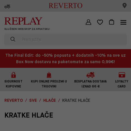
SLUŽBENI WEB SHOP ZA HRVATSKU
The Final Edit: do -50% popusta + dodatnih -10% na sve uz
Box Now dostavu na paketomate za samo 0,99€!
SIGURNOST
KUPI ONLINE PREUZMI U
BESPLATNA DOSTAVA
LOYALTY
KUPOVINE
TRGOVINI
IZNAD 66 €
CARD
REVERTO
SVE
HLAČE
KRATKE HLAČE
KRATKE HLAČE