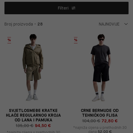
Filteri
Broj proizvoda -
28
%
%
SVJETLOSMEĐE KRATKE
CRNE BERMUDE OD
HLAČE REGULARNOG KROJA
TEHNIČKOG FLISA
OD LANA I PAMUKA
104,00 €
72,80 €
135,00 €
94,50 €
*najniža cijena u prethodnih 30
dana
52,00 €
*najniža cijena u prethodnih 30