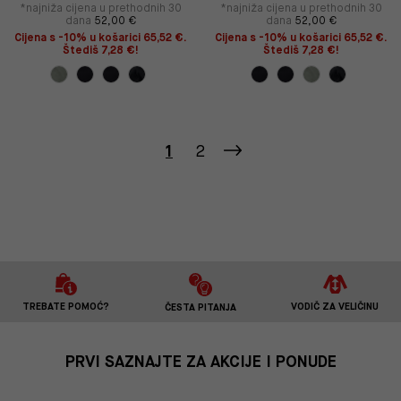
*najniža cijena u prethodnih 30
*najniža cijena u prethodnih 30
dana
52,00 €
dana
52,00 €
Cijena s -10% u košarici 65,52 €.
Cijena s -10% u košarici 65,52 €.
Štediš 7,28 €!
Štediš 7,28 €!
1
2
TREBATE POMOĆ?
VODIČ ZA VELIČINU
ČESTA PITANJA
PRVI SAZNAJTE ZA AKCIJE I PONUDE