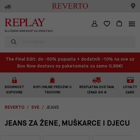
SLUŽBENI WEB SHOP ZA HRVATSKU
The Final Edit: do -50% popusta + dodatnih -10% na sve uz
Box Now dostavu na paketomate za samo 0,99€!
SIGURNOST
KUPI ONLINE PREUZMI U
BESPLATNA DOSTAVA
LOYALTY
KUPOVINE
TRGOVINI
IZNAD 66 €
CARD
REVERTO
SVE
JEANS
JEANS ZA ŽENE, MUŠKARCE I DJECU