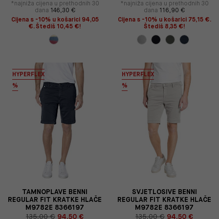
*najniža cijena u prethodnih 30
*najniža cijena u prethodnih 30
dana
146,30 €
dana
116,90 €
Cijena s -10% u košarici 94,05
Cijena s -10% u košarici 75,15 €.
€. Štediš 10,45 €!
Štediš 8,35 €!
HYPERFLEX
HYPERFLEX
%
%
TAMNOPLAVE BENNI
SVJETLOSIVE BENNI
REGULAR FIT KRATKE HLAČE
REGULAR FIT KRATKE HLAČE
M9782E 8366197
M9782E 8366197
135,00 €
94,50 €
135,00 €
94,50 €