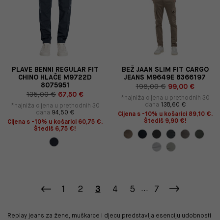
PLAVE BENNI REGULAR FIT
BEŽ JAAN SLIM FIT CARGO
CHINO HLAČE M9722D
JEANS M9649E 8366197
8075951
198,00 €
99,00 €
135,00 €
67,50 €
*najniža cijena u prethodnih 30
dana
138,60 €
*najniža cijena u prethodnih 30
dana
94,50 €
Cijena s -10% u košarici 89,10 €.
Štediš 9,90 €!
Cijena s -10% u košarici 60,75 €.
Štediš 6,75 €!
1
2
3
4
5
...
7
Replay jeans za žene, muškarce i djecu predstavlja esenciju udobnosti