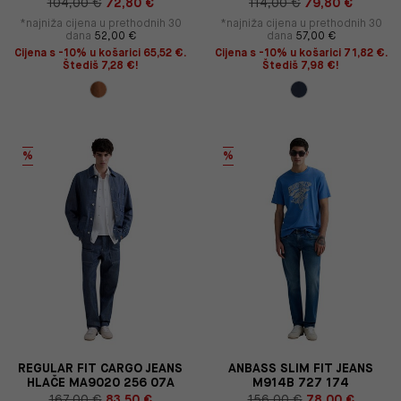
104,00 €
72,80 €
114,00 €
79,80 €
*najniža cijena u prethodnih 30
*najniža cijena u prethodnih 30
dana
52,00 €
dana
57,00 €
Cijena s -10% u košarici 65,52 €.
Cijena s -10% u košarici 71,82 €.
Štediš 7,28 €!
Štediš 7,98 €!
%
%
REGULAR FIT CARGO JEANS
ANBASS SLIM FIT JEANS
HLAČE MA9020 256 07A
M914B 727 174
167,00 €
83,50 €
156,00 €
78,00 €