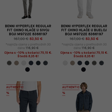
BENNI HYPERFLEX REGULAR
BENNI HYPERFLEX REGULAR
FIT CHINO HLAČE U SIVOJ
FIT CHINO HLAČE U BIJELOJ
BOJI M9722E 8366197
BOJI M9722E 8366197
167,00 €
83,50 €
167,00 €
83,50 €
*najniža cijena u prethodnih 30
*najniža cijena u prethodnih 30
dana
116,90 €
dana
116,90 €
Cijena s -10% u košarici 75,15 €.
Cijena s -10% u košarici 75,15 €.
Štediš 8,35 €!
Štediš 8,35 €!
AUTHENTIC
AUTHENTIC
%
%