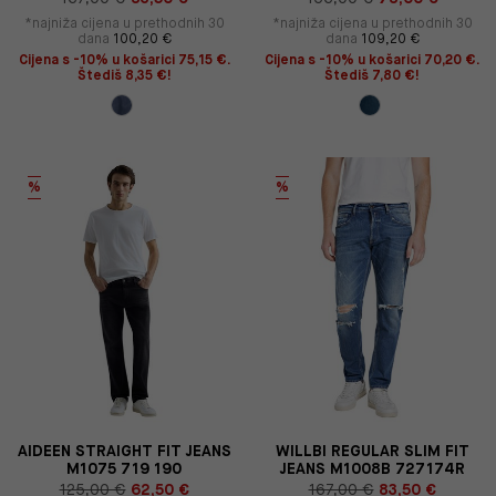
*najniža cijena u prethodnih 30
*najniža cijena u prethodnih 30
dana
100,20 €
dana
109,20 €
Cijena s -10% u košarici 75,15 €.
Cijena s -10% u košarici 70,20 €.
Štediš 8,35 €!
Štediš 7,80 €!
%
%
AIDEEN STRAIGHT FIT JEANS
WILLBI REGULAR SLIM FIT
M1075 719 190
JEANS M1008B 727174R
125,00 €
62,50 €
167,00 €
83,50 €