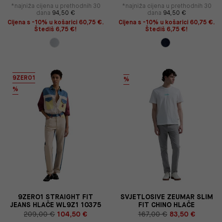
*najniža cijena u prethodnih 30
*najniža cijena u prethodnih 30
dana
94,50 €
dana
94,50 €
Cijena s -10% u košarici 60,75 €.
Cijena s -10% u košarici 60,75 €.
Štediš 6,75 €!
Štediš 6,75 €!
9ZERO1
%
%
9ZERO1 STRAIGHT FIT
SVJETLOSIVE ZEUMAR SLIM
JEANS HLAČE WL9Z1 10375
FIT CHINO HLAČE
209,00 €
104,50 €
167,00 €
83,50 €