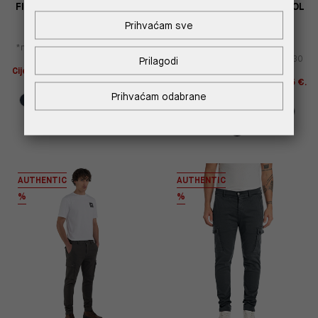
FIT CHINO HLAČE U PLAVOJ
FIT CHINO HLAČE U PETROL
BOJI M9722E 8366197
PLAVOJ BOJI M9722E
Prihvaćam sve
8366197
167,00 €
83,50 €
167,00 €
83,50 €
*najniža cijena u prethodnih 30
dana
116,90 €
*najniža cijena u prethodnih 30
Prilagodi
dana
116,90 €
Cijena s -10% u košarici 75,15 €.
Štediš 8,35 €!
Cijena s -10% u košarici 75,15 €.
Štediš 8,35 €!
Prihvaćam odabrane
AUTHENTIC
AUTHENTIC
%
%