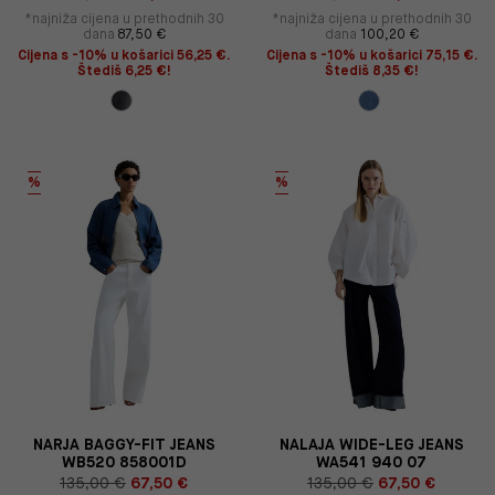
*najniža cijena u prethodnih 30
*najniža cijena u prethodnih 30
dana
87,50 €
dana
100,20 €
Cijena s -10% u košarici 56,25 €.
Cijena s -10% u košarici 75,15 €.
Štediš 6,25 €!
Štediš 8,35 €!
%
%
NARJA BAGGY-FIT JEANS
NALAJA WIDE-LEG JEANS
WB520 858001D
WA541 940 07
135,00 €
67,50 €
135,00 €
67,50 €