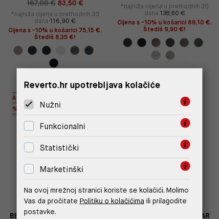
167,00 €
83,50 €
*najniža cijena u prethodnih 30
dana
138,60 €
*najniža cijena u prethodnih 30
dana
116,90 €
Cijena s -10% u košarici 89,10 €.
Štediš 9,90 €!
Cijena s -10% u košarici 75,15 €.
Štediš 8,35 €!
Reverto.hr upotrebljava kolačiće
AUTHENTIC
AUTHENTIC
Nužni
%
%
Funkcionalni
Statistički
Marketinški
Na ovoj mrežnoj stranici koriste se kolačići. Molimo
Vas da pročitate
Politiku o kolačićima
ili prilagodite
postavke.
BENNI HYPERFLEX REGULAR
BENNI HYPERFLEX REGULAR