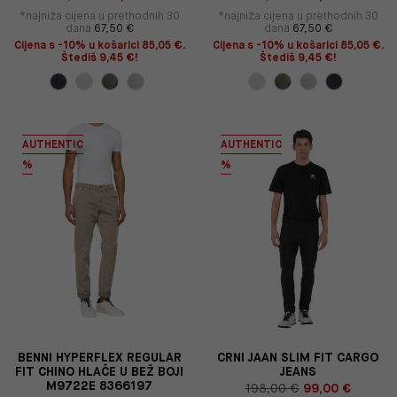
*najniža cijena u prethodnih 30
*najniža cijena u prethodnih 30
dana
67,50 €
dana
67,50 €
Cijena s -10% u košarici 85,05 €.
Cijena s -10% u košarici 85,05 €.
Štediš 9,45 €!
Štediš 9,45 €!
AUTHENTIC
AUTHENTIC
%
%
BENNI HYPERFLEX REGULAR
CRNI JAAN SLIM FIT CARGO
FIT CHINO HLAČE U BEŽ BOJI
JEANS
M9722E 8366197
198,00 €
99,00 €