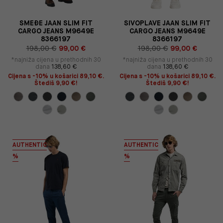
SMEĐE JAAN SLIM FIT
SIVOPLAVE JAAN SLIM FIT
CARGO JEANS M9649E
CARGO JEANS M9649E
8366197
8366197
198,00 €
99,00 €
198,00 €
99,00 €
*najniža cijena u prethodnih 30
*najniža cijena u prethodnih 30
dana
138,60 €
dana
138,60 €
Cijena s -10% u košarici 89,10 €.
Cijena s -10% u košarici 89,10 €.
Štediš 9,90 €!
Štediš 9,90 €!
AUTHENTIC
AUTHENTIC
%
%