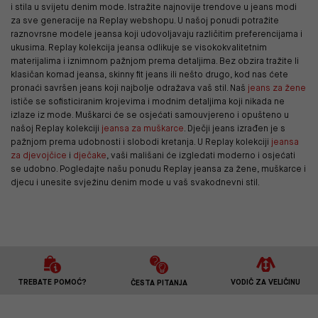
i stila u svijetu denim mode. Istražite najnovije trendove u jeans modi
za sve generacije na Replay webshopu. U našoj ponudi potražite
raznovrsne modele jeansa koji udovoljavaju različitim preferencijama i
ukusima. Replay kolekcija jeansa odlikuje se visokokvalitetnim
materijalima i iznimnom pažnjom prema detaljima. Bez obzira tražite li
klasičan komad jeansa, skinny fit jeans ili nešto drugo, kod nas ćete
pronaći savršen jeans koji najbolje odražava vaš stil. Naš
jeans za žene
ističe se sofisticiranim krojevima i modnim detaljima koji nikada ne
izlaze iz mode. Muškarci će se osjećati samouvjereno i opušteno u
našoj Replay kolekciji
jeansa za muškarce
. Dječji jeans izrađen je s
pažnjom prema udobnosti i slobodi kretanja. U Replay kolekciji
jeansa
za djevojčice
i
dječake
, vaši mališani će izgledati moderno i osjećati
se udobno. Pogledajte našu ponudu Replay jeansa za žene, muškarce i
djecu i unesite svježinu denim mode u vaš svakodnevni stil.
TREBATE POMOĆ?
VODIČ ZA VELIČINU
ČESTA PITANJA