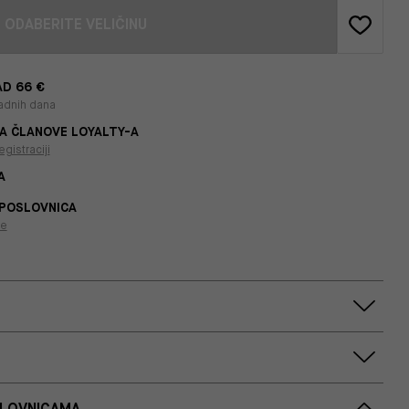
ODABERITE VELIČINU
D 66 €
adnih dana
A ČLANOVE LOYALTY-A
egistraciji
A
 POSLOVNICA
je
SLOVNICAMA