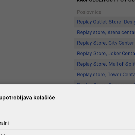
Poslovnica
Replay Outlet Store, Desi
Replay store, Arena centa
Replay Store, City Center
Replay Store, Joker Centa
Replay Store, Mall of Spli
Replay store, Tower Centa
Replay Store, Supernova 
Replay Outlet Store, Split
upotrebljava kolačiće
DOSTAVA
alni
POVRAT I ZAMJENA