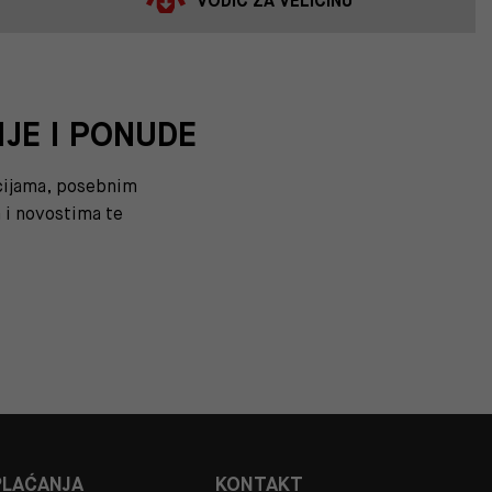
VODIČ ZA VELIČINU
IJE I PONUDE
kcijama, posebnim
i novostima te
PLAĆANJA
KONTAKT