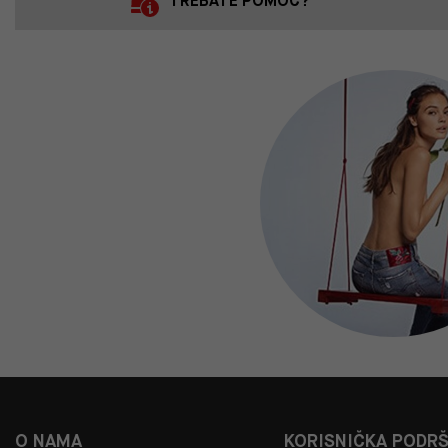
TREBATE POMOĆ?
O NAMA
KORISNIČKA PODR