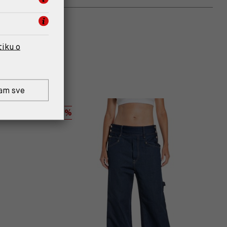
tiku o
am sve
%