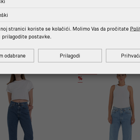
čki
nški
noj stranici koriste se kolačići. Molimo Vas da pročitate
Poli
MOŽDA ĆE TI SE SVIDJETI
i prilagodite postavke.
m odabrane
Prilagodi
Prihvać
OUTLET
%