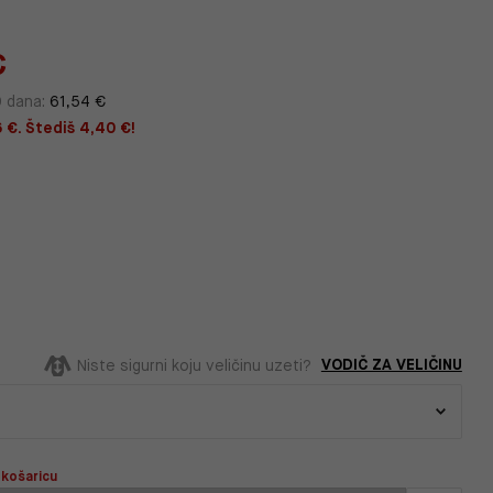
€
0 dana:
61,54 €
6 €. Štediš 4,40 €!
VODIČ ZA VELIČINU
Niste sigurni koju veličinu uzeti?
 košaricu