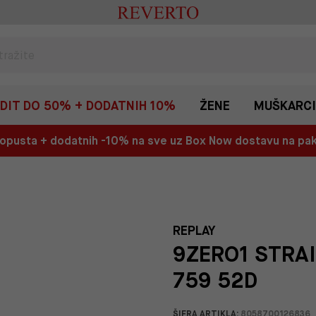
EDIT DO 50% + DODATNIH 10%
ŽENE
MUŠKARCI
 popusta + dodatnih -10% na sve uz Box Now dostavu na p
REPLAY
9ZERO1 STRAI
759 52D
ŠIFRA ARTIKLA:
8058700126836