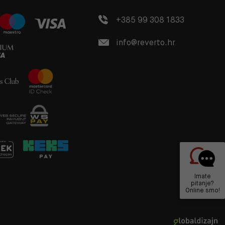
+385 99 308 1833
info@reverto.hr
Imate
pitanje?
Online smo!