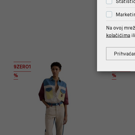
Statisti
Marketi
Na ovoj mrež
kolačićima
il
Prihvaća
9ZERO1
OUTLET
%
%