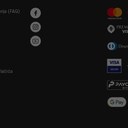
anja (FAQ)
a
olačića