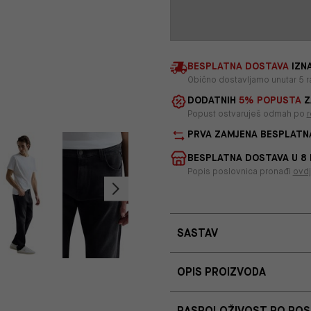
BESPLATNA DOSTAVA
IZNA
Obično dostavljamo unutar 5 r
DODATNIH
5% POPUSTA
Z
Popust ostvaruješ odmah po
r
PRVA ZAMJENA BESPLATN
BESPLATNA DOSTAVA U 8
Popis poslovnica pronađi
ovd
SASTAV
OPIS PROIZVODA
RASPOLOŽIVOST PO PO