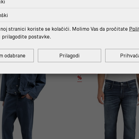
čki
nški
noj stranici koriste se kolačići. Molimo Vas da pročitate
Poli
MOŽDA ĆE TI SE SVIDJETI
i prilagodite postavke.
m odabrane
Prilagodi
Prihvać
OUTLET
%