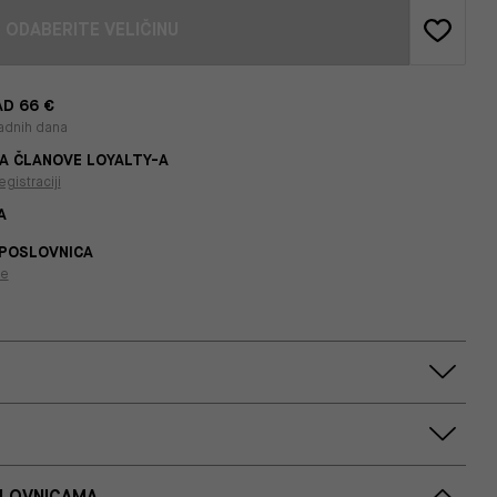
ODABERITE VELIČINU
D 66 €
adnih dana
A ČLANOVE LOYALTY-A
egistraciji
A
 POSLOVNICA
je
SLOVNICAMA