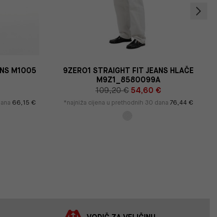
NS M1005
9ZERO1 STRAIGHT FIT JEANS HLAČE
M9Z1_8580099A
€
109,20 €
54,60 €
 dana
66,15 €
*najniža cijena u prethodnih 30 dana
76,44 €