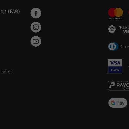
anja (FAQ)
a
olačića