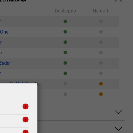
Dostupno
Na upit
r
 One
r
r
Zadar
t
gner Outlet Croatia