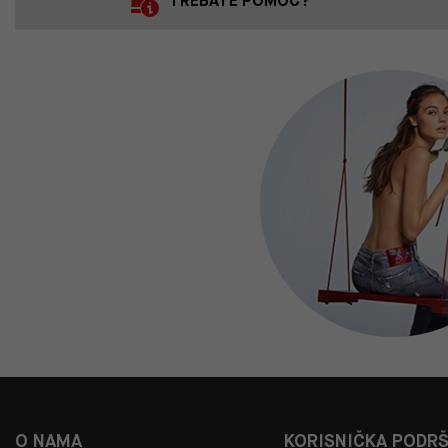
TREBATE POMOĆ?
O NAMA
KORISNIČKA PODR