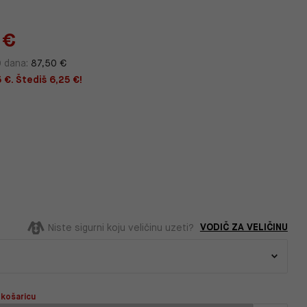
 €
0 dana:
87,50 €
 €. Štediš 6,25 €!
VODIČ ZA VELIČINU
Niste sigurni koju veličinu uzeti?
 košaricu