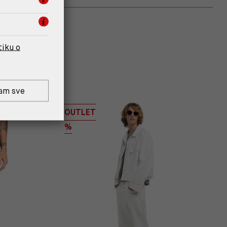
tiku o
am sve
OUTLET
%