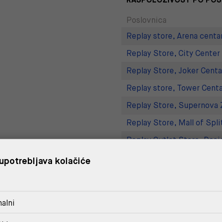
Poslovnica
Replay store, Arena centa
Replay Store, City Center
Replay Store, Joker Centa
Replay store, Tower Centa
Replay Store, Supernova 
Replay Store, Mall of Spli
Replay Outlet Store, Desi
Replay Outlet Store, Split
upotrebljava kolačiće
DOSTAVA
alni
POVRAT I ZAMJENA