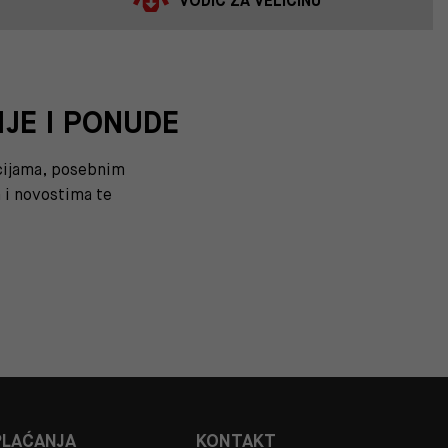
VODIČ ZA VELIČINU
IJE I PONUDE
kcijama, posebnim
i novostima te
PLAĆANJA
KONTAKT