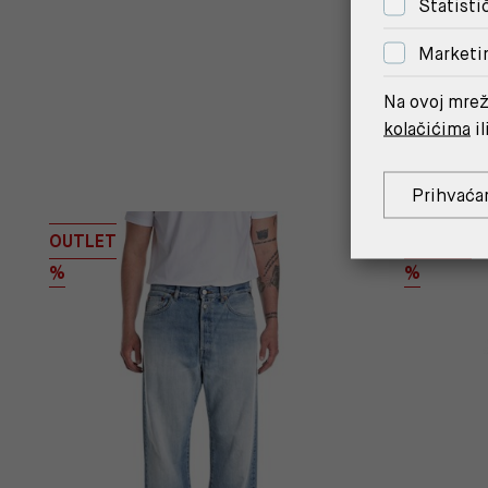
Statisti
Marketi
Na ovoj mrež
kolačićima
il
Prihvaća
OUTLET
OUTLET
%
%