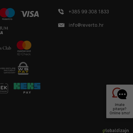
+385 99 308 1833
info@reverto.hr
Imate
pitanje?
Online smo!