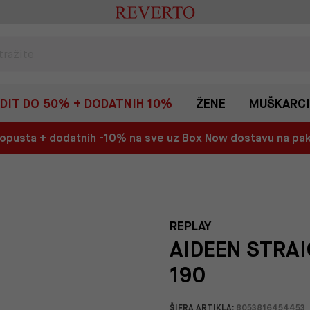
EDIT DO 50% + DODATNIH 10%
ŽENE
MUŠKARCI
 popusta + dodatnih -10% na sve uz Box Now dostavu na p
REPLAY
AIDEEN STRAI
190
ŠIFRA ARTIKLA:
8053816454453