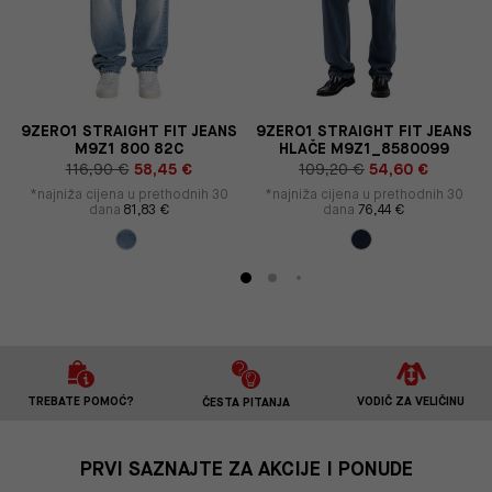
S
9ZERO1 STRAIGHT FIT JEANS
9ZERO1 STRAIGHT FIT JEANS
M9Z1 800 82C
HLAČE M9Z1_8580099
116,90 €
58,45 €
109,20 €
54,60 €
*najniža cijena u prethodnih 30
*najniža cijena u prethodnih 30
dana
81,83 €
dana
76,44 €
TREBATE POMOĆ?
VODIČ ZA VELIČINU
ČESTA PITANJA
PRVI SAZNAJTE ZA AKCIJE I PONUDE