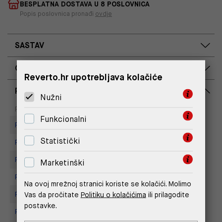
BESPLATNA DOSTAVA U 8 POSLOVNICA
Popis poslovnica pronađi
ovdje
SASTAV
OPIS PROIZVODA
Reverto.hr upotrebljava kolačiće
RASPOLOŽIVOST PO POSLOVNICAMA
Nužni
Dostupno
Na upit
Poslovnica
Funkcionalni
Replay store, Arena centar
Statistički
Replay Store, Joker Centar
Replay Store, City Center One
Marketinški
Replay store, Tower Centar
Na ovoj mrežnoj stranici koriste se kolačići. Molimo
Vas da pročitate
Politiku o kolačićima
ili prilagodite
Replay Store, Supernova Zadar
postavke.
Replay Store, Mall of Split