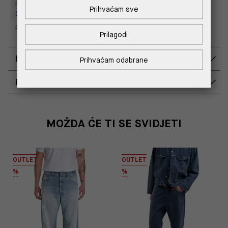
Replay Outlet Store, Designer
Prihvaćam sve
Outlet Croatia
Replay Outlet Store, Split
Prilagodi
DOSTAVA
Prihvaćam odabrane
POVRAT I ZAMJENA
MOŽDA ĆE TI SE SVIDJETI
OUTLET
OUTLET
%
%