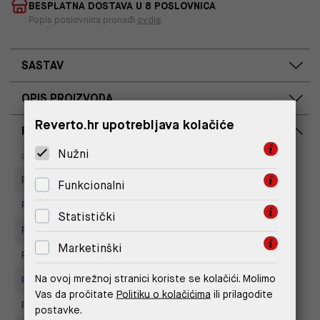
BESPLATNA DOSTAVA U 8 POSLOVNICA
Popis poslovnica pronađi
ovdje
SASTAV
OPIS PROIZVODA
Reverto.hr upotrebljava kolačiće
RASPOLOŽIVOST PO POSLOVNICAMA
Nužni
Dostupno
Na upit
Poslovnica
Replay store, Arena centar
Funkcionalni
Replay Store, City Center One
Statistički
Replay Store, Mall of Split
Marketinški
Replay Store, Joker Centar
Na ovoj mrežnoj stranici koriste se kolačići. Molimo
Replay store, Tower Centar
Vas da pročitate
Politiku o kolačićima
ili prilagodite
Replay Store, Supernova Zadar
postavke.