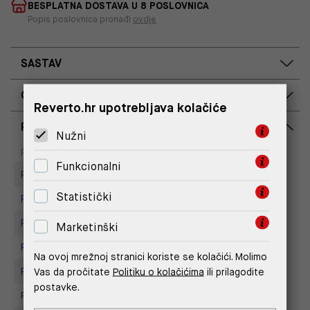
BESPLATNA DOSTAVA U 8 POSLOVNICA
Popis poslovnica pronađi
ovdje
SASTAV
OPIS PROIZVODA
Reverto.hr upotrebljava kolačiće
RASPOLOŽIVOST PO POSLOVNICAMA
Nužni
Dostupno
Na upit
Poslovnica
Funkcionalni
Replay Store, City Center One
Statistički
Replay Store, Joker Centar
Replay Store, Mall of Split
Marketinški
Replay Store, Supernova Zadar
Na ovoj mrežnoj stranici koriste se kolačići. Molimo
Vas da pročitate
Politiku o kolačićima
ili prilagodite
Replay store, Arena centar
postavke.
Replay store, Tower Centar