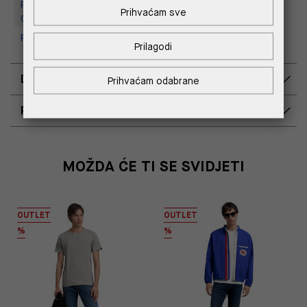
Replay Outlet Store, Designer
Prihvaćam sve
Outlet Croatia
Replay Outlet Store, Split
Prilagodi
DOSTAVA
Prihvaćam odabrane
POVRAT I ZAMJENA
MOŽDA ĆE TI SE SVIDJETI
OUTLET
OUTLET
%
%