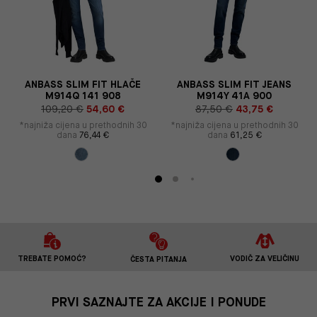
ANBASS SLIM FIT HLAČE
ANBASS SLIM FIT JEANS
M914Q 141 908
M914Y 41A 900
109,20 €
54,60 €
87,50 €
43,75 €
*najniža cijena u prethodnih 30
*najniža cijena u prethodnih 30
dana
76,44 €
dana
61,25 €
TREBATE POMOĆ?
VODIČ ZA VELIČINU
ČESTA PITANJA
PRVI SAZNAJTE ZA AKCIJE I PONUDE