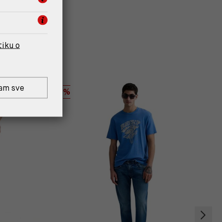
tiku o
am sve
%