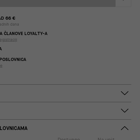
D 66 €
adnih dana
A ČLANOVE LOYALTY-A
egistraciji
A
 POSLOVNICA
je
SLOVNICAMA
Dostupno
Na upit