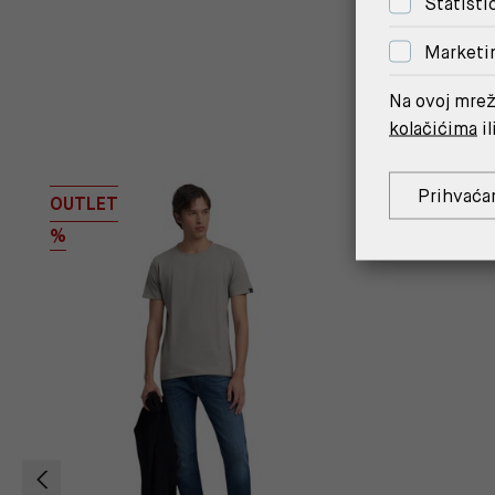
Statisti
Marketi
Na ovoj mrež
kolačićima
il
Prihvaća
OUTLET
OUTLET
%
%