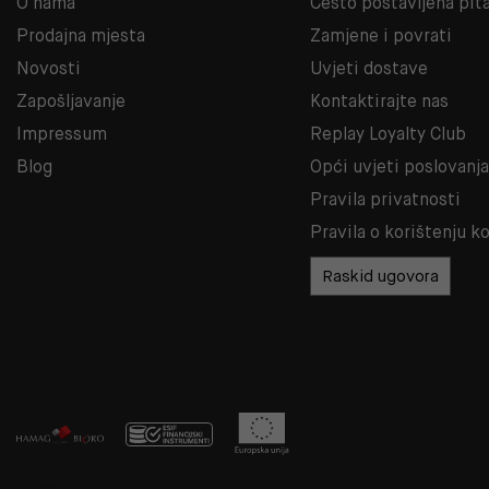
O nama
Često postavljena pit
Prodajna mjesta
Zamjene i povrati
Novosti
Uvjeti dostave
Zapošljavanje
Kontaktirajte nas
Impressum
Replay Loyalty Club
Blog
Opći uvjeti poslovanj
Pravila privatnosti
Pravila o korištenju k
Raskid ugovora