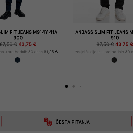
LIM FIT JEANS M914Y 41A
ANBASS SLIM FIT JEANS 
900
910
87,50 €
43,75 €
87,50 €
43,75 
jena u prethodnih 30 dana
61,25 €
*najniža cijena u prethodnih 30
ČESTA PITANJA