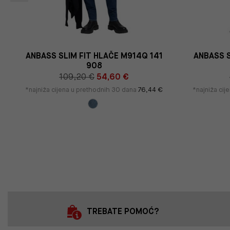
ANBASS SLIM FIT HLAČE M914Q 141
ANBASS S
908
109,20 €
54,60 €
*najniža cijena u prethodnih 30 dana
76,44 €
*najniža ci
TREBATE POMOĆ?