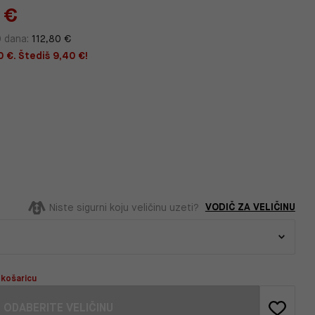
 €
0 dana:
112,80 €
0 €. Štediš 9,40 €!
VODIČ ZA VELIČINU
Niste sigurni koju veličinu uzeti?
 košaricu
ODABERITE VELIČINU