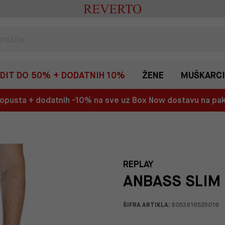
EDIT DO 50% + DODATNIH 10%
ŽENE
MUŠKARCI
 popusta + dodatnih -10% na sve uz Box Now dostavu na p
REPLAY
ANBASS SLIM 
ŠIFRA ARTIKLA:
8053816525016