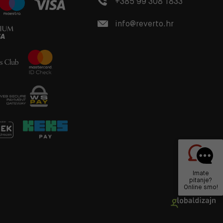
+385 99 308 1833
info@reverto.hr
Imate
pitanje?
Online smo!