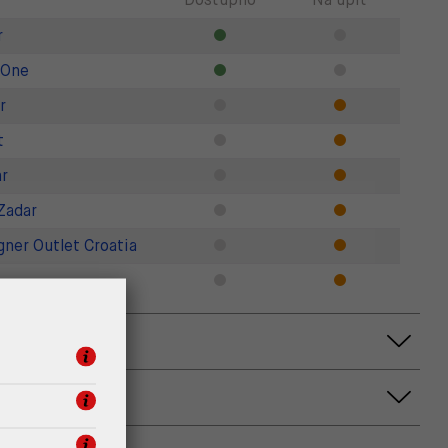
r
 One
r
t
r
Zadar
gner Outlet Croatia