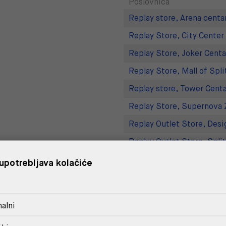
Poslovnica
Replay store, Arena centa
Replay Store, City Center
Replay Store, Joker Centa
Replay Store, Mall of Spli
Replay store, Tower Centa
Replay Store, Supernova 
Replay Outlet Store, Desi
Replay Outlet Store, Split
upotrebljava kolačiće
DOSTAVA
POVRAT I ZAMJENA
alni