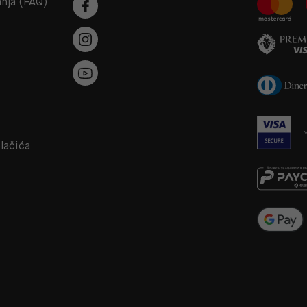
anja (FAQ)
a
olačića