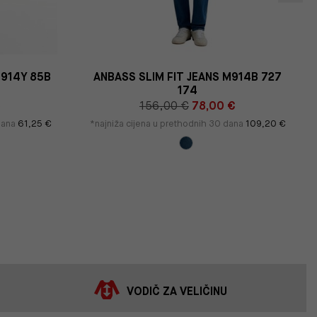
M914Y 85B
ANBASS SLIM FIT JEANS M914B 727
174
€
156,00 €
78,00 €
 dana
61,25 €
*najniža cijena u prethodnih 30 dana
109,20 €
VODIČ ZA VELIČINU