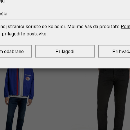
čki
nški
MOŽDA ĆE TI SE SVIDJETI
noj stranici koriste se kolačići. Molimo Vas da pročitate
Poli
i prilagodite postavke.
m odabrane
Prilagodi
Prihvać
OUTLET
%