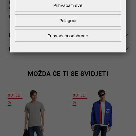
Replay Outlet Store, Designer
Prihvaćam sve
Outlet Croatia
Replay Outlet Store, Split
Prilagodi
DOSTAVA
Prihvaćam odabrane
POVRAT I ZAMJENA
MOŽDA ĆE TI SE SVIDJETI
OUTLET
OUTLET
%
%