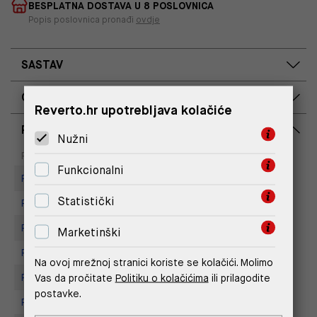
BESPLATNA DOSTAVA U 8 POSLOVNICA
Popis poslovnica pronađi
ovdje
SASTAV
OPIS PROIZVODA
Reverto.hr upotrebljava kolačiće
RASPOLOŽIVOST PO POSLOVNICAMA
Nužni
Dostupno
Na upit
Poslovnica
Funkcionalni
Replay store, Arena centar
Statistički
Replay Store, City Center One
Replay Store, Mall of Split
Marketinški
Replay store, Tower Centar
Na ovoj mrežnoj stranici koriste se kolačići. Molimo
Vas da pročitate
Politiku o kolačićima
ili prilagodite
Replay Store, Supernova Zadar
postavke.
Replay Store, Joker Centar