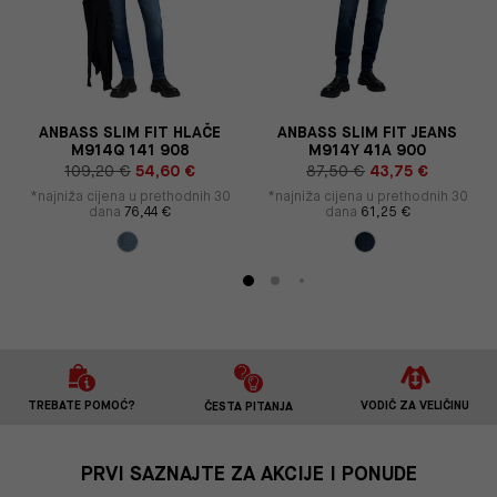
ANBASS SLIM FIT HLAČE
ANBASS SLIM FIT JEANS
M914Q 141 908
M914Y 41A 900
109,20 €
54,60 €
87,50 €
43,75 €
*najniža cijena u prethodnih 30
*najniža cijena u prethodnih 30
dana
76,44 €
dana
61,25 €
TREBATE POMOĆ?
VODIČ ZA VELIČINU
ČESTA PITANJA
PRVI SAZNAJTE ZA AKCIJE I PONUDE