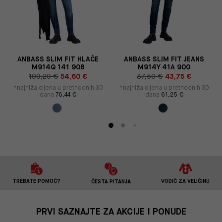
ANBASS SLIM FIT HLAČE
ANBASS SLIM FIT JEANS
M914Q 141 908
M914Y 41A 900
109,20 €
54,60 €
87,50 €
43,75 €
*najniža cijena u prethodnih 30
*najniža cijena u prethodnih 30
dana
76,44 €
dana
61,25 €
TREBATE POMOĆ?
VODIČ ZA VELIČINU
ČESTA PITANJA
PRVI SAZNAJTE ZA AKCIJE I PONUDE