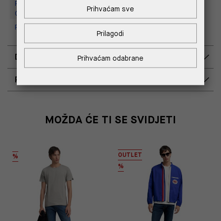
Replay Outlet Store, Designer
Prihvaćam sve
Outlet Croatia
Replay Outlet Store, Split
Prilagodi
DOSTAVA
Prihvaćam odabrane
POVRAT I ZAMJENA
MOŽDA ĆE TI SE SVIDJETI
OUTLET
%
%