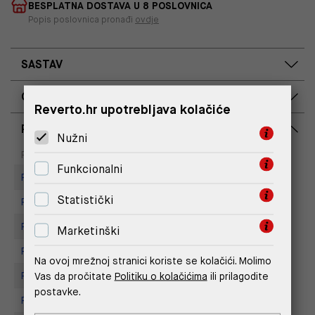
BESPLATNA DOSTAVA U 8 POSLOVNICA
Popis poslovnica pronađi
ovdje
SASTAV
OPIS PROIZVODA
Reverto.hr upotrebljava kolačiće
RASPOLOŽIVOST PO POSLOVNICAMA
Nužni
Dostupno
Na upit
Poslovnica
Funkcionalni
Replay store, Arena centar
Statistički
Replay Store, Joker Centar
Replay Store, Mall of Split
Marketinški
Replay Store, City Center One
Na ovoj mrežnoj stranici koriste se kolačići. Molimo
Replay Store, Supernova Zadar
Vas da pročitate
Politiku o kolačićima
ili prilagodite
postavke.
Replay store, Tower Centar