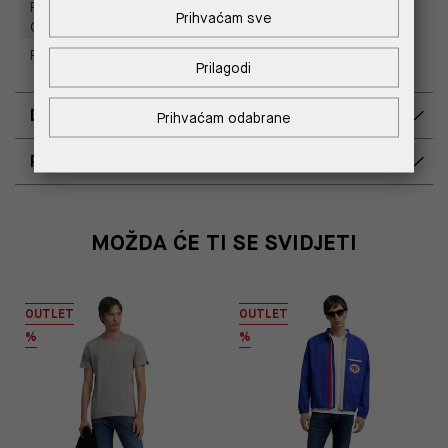
Replay Outlet Store, Designer
Prihvaćam sve
Outlet Croatia
Replay Outlet Store, Split
Prilagodi
DOSTAVA
Prihvaćam odabrane
POVRAT I ZAMJENA
MOŽDA ĆE TI SE SVIDJETI
OUTLET
OUTLET
%
%