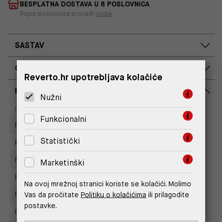
BESPLATNA DOSTAVA U 8 POSLOVNICA
Popis poslovnica pronađi
ovdje
SASTAV
OPIS PROIZVODA
Reverto.hr upotrebljava kolačiće
RASPOLOŽIVOST PO POSLOVNICAMA
Nužni
Dostupno
Na upit
Poslovnica
Funkcionalni
Replay Store, Supernova Zadar
Statistički
Replay Store, Joker Centar
Replay store, Arena centar
Marketinški
Replay Store, Mall of Split
Na ovoj mrežnoj stranici koriste se kolačići. Molimo
Vas da pročitate
Politiku o kolačićima
ili prilagodite
Replay store, Tower Centar
postavke.
Replay Store, City Center One