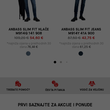
ANBASS SLIM FIT HLAČE
ANBASS SLIM FIT JEANS
M914Q 141 908
M914Y 41A 900
109,20 €
54,60 €
87,50 €
43,75 €
*najniža cijena u prethodnih 30
*najniža cijena u prethodnih 30
dana
76,44 €
dana
61,25 €
TREBATE POMOĆ?
VODIČ ZA VELIČINU
ČESTA PITANJA
PRVI SAZNAJTE ZA AKCIJE I PONUDE