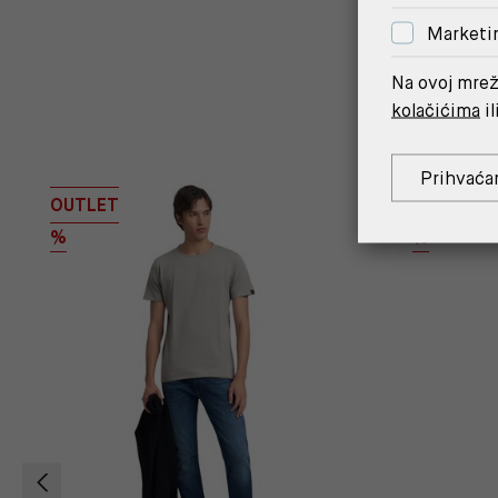
Marketi
Na ovoj mrež
kolačićima
il
Prihvaća
OUTLET
OUTLET
%
%