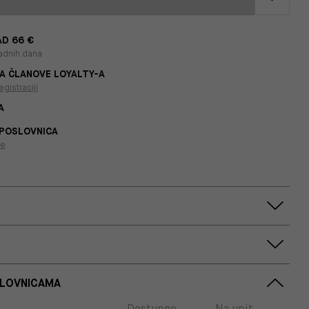
D 66 €
adnih dana
A ČLANOVE LOYALTY-A
egistraciji
A
 POSLOVNICA
je
SLOVNICAMA
Dostupno
Na upit