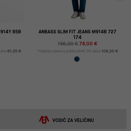
M914Y 85B
ANBASS SLIM FIT JEANS M914B 727
174
€
156,00 €
78,00 €
 dana
61,25 €
*najniža cijena u prethodnih 30 dana
109,20 €
VODIČ ZA VELIČINU