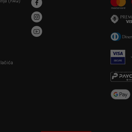
anja (FAQ)
a
olačića