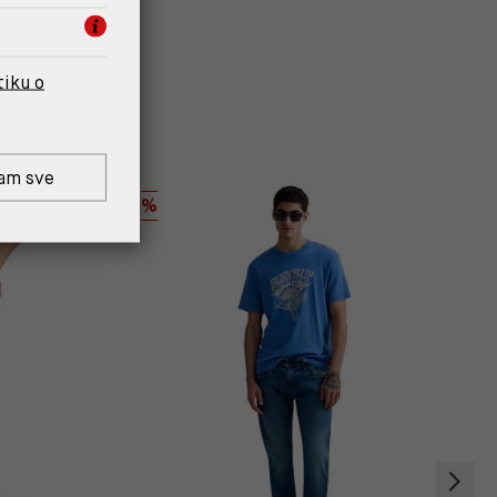
tiku o
am sve
%