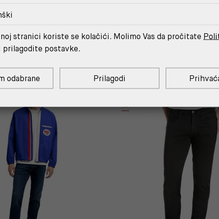
nški
MOŽDA ĆE TI SE SVIDJETI
noj stranici koriste se kolačići. Molimo Vas da pročitate
Poli
i prilagodite postavke.
m odabrane
Prilagodi
Prihvać
OUTLET
%