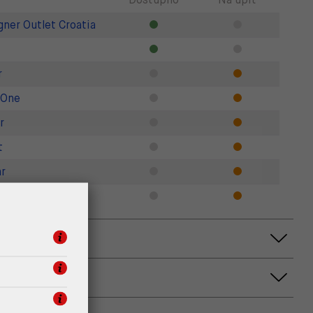
gner Outlet Croatia
r
 One
r
t
r
Zadar