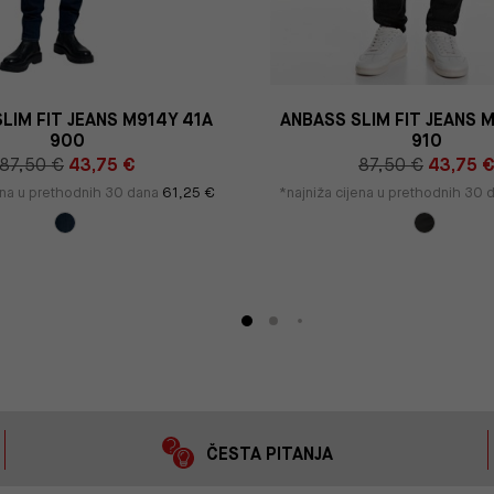
LIM FIT JEANS M914Y 41A
ANBASS SLIM FIT JEANS 
900
910
87,50 €
43,75 €
87,50 €
43,75 
jena u prethodnih 30 dana
61,25 €
*najniža cijena u prethodnih 30
ČESTA PITANJA