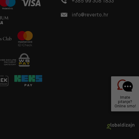
+385 99 308 1833
info@reverto.hr
Imate
pitanje?
Online smo!