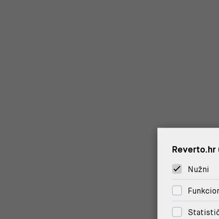
Reverto.hr 
Nužni
Funkcion
Statisti