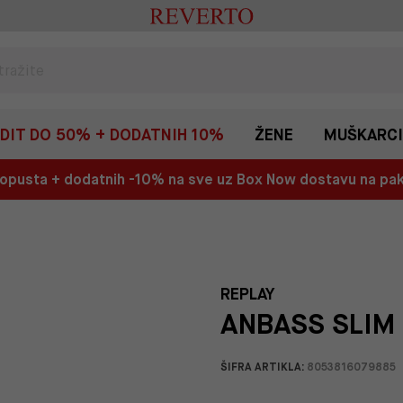
EDIT DO 50% + DODATNIH 10%
ŽENE
MUŠKARCI
 popusta + dodatnih -10% na sve uz Box Now dostavu na p
REPLAY
ANBASS SLIM 
ŠIFRA ARTIKLA:
8053816079885