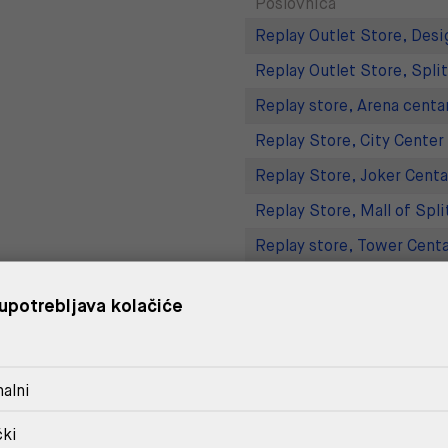
Poslovnica
Replay Outlet Store, Desi
Replay Outlet Store, Split
Replay store, Arena centa
Replay Store, City Center
Replay Store, Joker Centa
Replay Store, Mall of Spli
Replay store, Tower Centa
Replay Store, Supernova 
upotrebljava kolačiće
DOSTAVA
alni
POVRAT I ZAMJENA
čki