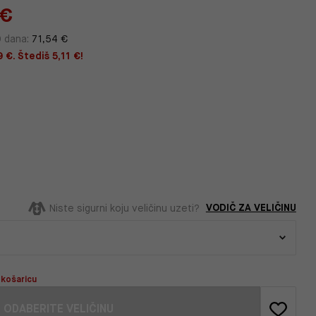
 €
0 dana:
71,54 €
 €. Štediš 5,11 €!
VODIČ ZA VELIČINU
Niste sigurni koju veličinu uzeti?
 košaricu
ODABERITE VELIČINU