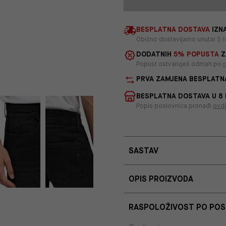
BESPLATNA DOSTAVA
IZNA
Obično dostavljamo unutar 5 r
DODATNIH
5% POPUSTA
Z
Popust ostvaruješ odmah po
r
PRVA ZAMJENA BESPLATN
BESPLATNA DOSTAVA U 8
Popis poslovnica pronađi
ovd
SASTAV
OPIS PROIZVODA
RASPOLOŽIVOST PO PO