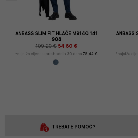
ANBASS SLIM FIT HLAČE M914Q 141
ANBASS S
908
109,20 €
54,60 €
*najniža cijena u prethodnih 30 dana
76,44 €
*najniža ci
TREBATE POMOĆ?