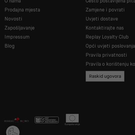
O nama
Često postavljena pit
Prodajna mjesta
Zamjene i povrati
Novosti
Uvjeti dostave
Zapošljavanje
Kontaktirajte nas
Impressum
Replay Loyalty Club
Blog
Opći uvjeti poslovanj
Pravila privatnosti
Pravila o korištenju k
Raskid ugovora