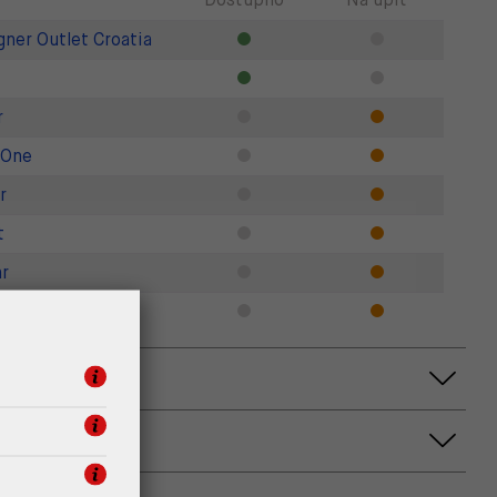
gner Outlet Croatia
r
 One
r
t
r
Zadar