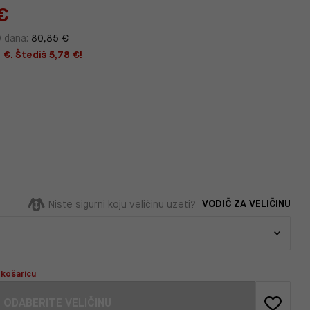
€
0 dana:
80,85 €
 €. Štediš 5,78 €!
VODIČ ZA VELIČINU
Niste sigurni koju veličinu uzeti?
 košaricu
ODABERITE VELIČINU