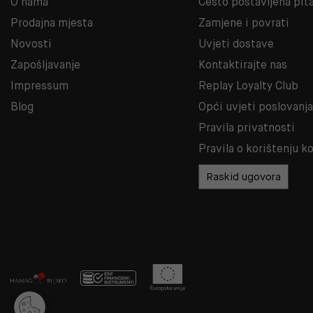
O nama
Često postavljena pit
Prodajna mjesta
Zamjene i povrati
Novosti
Uvjeti dostave
Zapošljavanje
Kontaktirajte nas
Impressum
Replay Loyalty Club
Blog
Opći uvjeti poslovanj
Pravila privatnosti
Pravila o korištenju k
Raskid ugovora