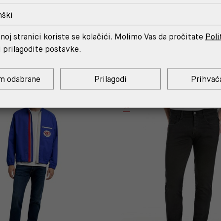
nški
MOŽDA ĆE TI SE SVIDJETI
noj stranici koriste se kolačići. Molimo Vas da pročitate
Poli
i prilagodite postavke.
m odabrane
Prilagodi
Prihvać
OUTLET
%