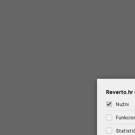
Reverto.hr 
Nužni
Funkcion
Statisti