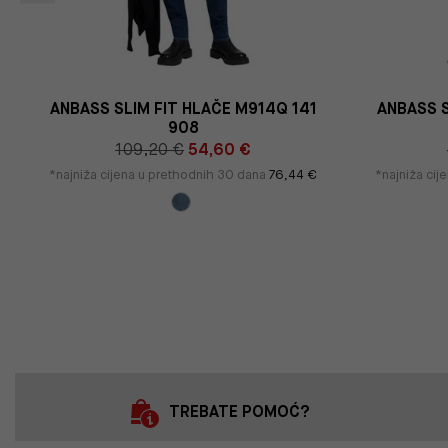
ANBASS SLIM FIT HLAČE M914Q 141
ANBASS S
908
109,20 €
54,60 €
*najniža cijena u prethodnih 30 dana
76,44 €
*najniža ci
TREBATE POMOĆ?