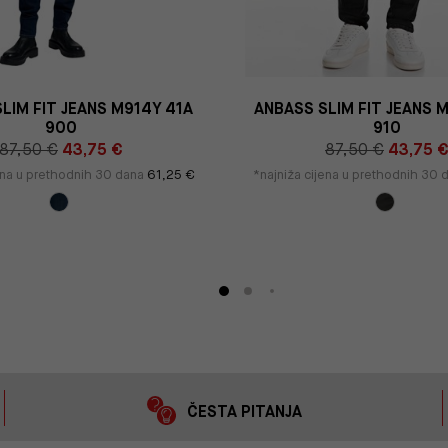
LIM FIT JEANS M914Y 41A
ANBASS SLIM FIT JEANS 
900
910
87,50 €
43,75 €
87,50 €
43,75 
jena u prethodnih 30 dana
61,25 €
*najniža cijena u prethodnih 30
ČESTA PITANJA