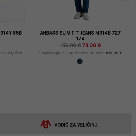
M914Y 85B
ANBASS SLIM FIT JEANS M914B 727
174
€
156,00 €
78,00 €
 dana
61,25 €
*najniža cijena u prethodnih 30 dana
109,20 €
VODIČ ZA VELIČINU