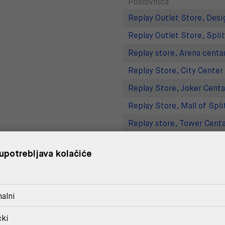
Poslovnica
Replay Outlet Store, Desi
Replay Outlet Store, Split
Replay store, Arena centa
Replay Store, City Center
Replay Store, Joker Centa
Replay Store, Mall of Spli
Replay store, Tower Centa
Replay Store, Supernova 
upotrebljava kolačiće
DOSTAVA
alni
POVRAT I ZAMJENA
čki