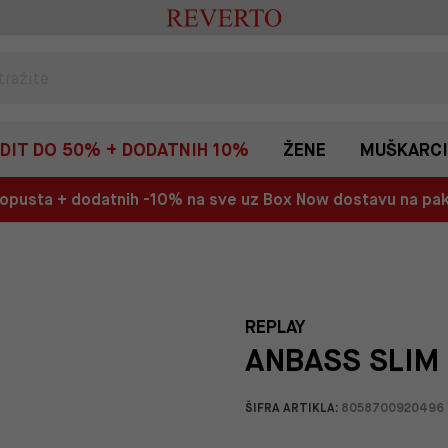
EDIT DO 50% + DODATNIH 10%
ŽENE
MUŠKARCI
 popusta + dodatnih -10% na sve uz Box Now dostavu na p
REPLAY
ANBASS SLIM 
ŠIFRA ARTIKLA:
8058700920496