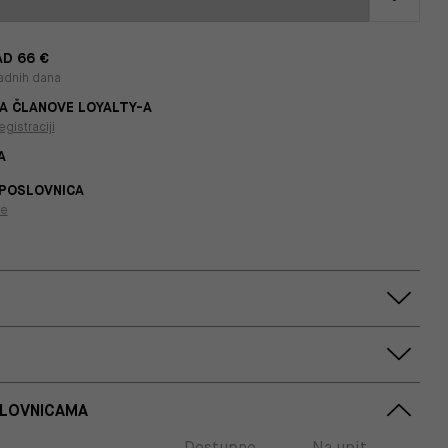
D 66 €
adnih dana
A ČLANOVE LOYALTY-A
egistraciji
A
 POSLOVNICA
je
SLOVNICAMA
Dostupno
Na upit