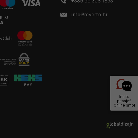
+385 99 308 1833
info@reverto.hr
Imate
pitanje?
Online smo!