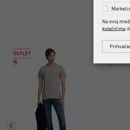
Marketi
Na ovoj mrež
kolačićima
il
Prihvaća
OUTLET
OUTLET
%
%