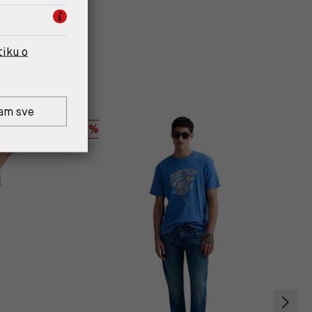
tiku o
am sve
%