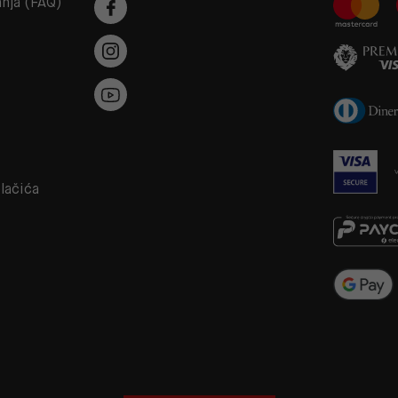
anja (FAQ)
a
olačića