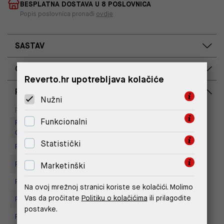
BESPLATNA DOSTAVA U 8 POSLOVNICA
Popis poslovnica pronađi
ovdje
SASTAV
OPIS PROIZVODA
Reverto.hr upotrebljava kolačiće
RASPOLOŽIVOST PO POSLOVNICAMA
Nužni
Dostupno
Na upit
Poslovnica
Funkcionalni
Replay Outlet Store, Designer
Outlet Croatia
Statistički
Replay Outlet Store, Split
Replay store, Arena centar
Marketinški
Replay Store, City Center One
Na ovoj mrežnoj stranici koriste se kolačići. Molimo
Vas da pročitate
Politiku o kolačićima
ili prilagodite
Replay Store, Joker Centar
postavke.
Replay Store, Mall of Split