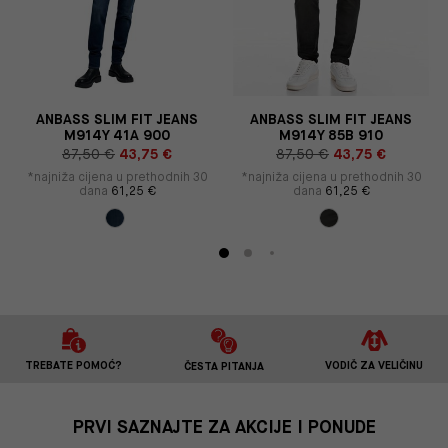
S
ANBASS SLIM FIT JEANS
ANBASS SLIM FIT JEANS
M914Y 41A 900
M914Y 85B 910
87,50 €
43,75 €
87,50 €
43,75 €
*najniža cijena u prethodnih 30
*najniža cijena u prethodnih 30
dana
61,25 €
dana
61,25 €
TREBATE POMOĆ?
VODIČ ZA VELIČINU
ČESTA PITANJA
PRVI SAZNAJTE ZA AKCIJE I PONUDE