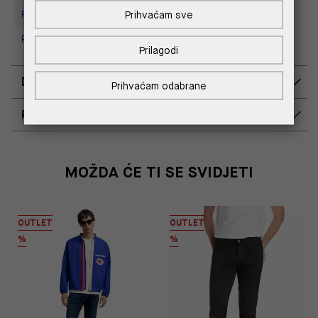
Prihvaćam sve
Replay store, Tower Centar
Replay Store, Supernova Zadar
Prilagodi
DOSTAVA
Prihvaćam odabrane
POVRAT I ZAMJENA
MOŽDA ĆE TI SE SVIDJETI
OUTLET
OUTLET
%
%