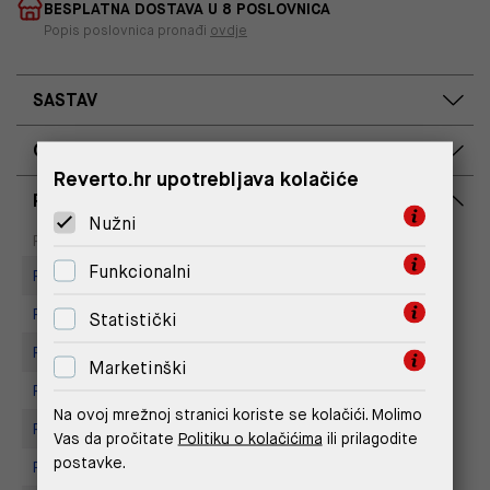
BESPLATNA DOSTAVA U 8 POSLOVNICA
Popis poslovnica pronađi
ovdje
SASTAV
OPIS PROIZVODA
Reverto.hr upotrebljava kolačiće
RASPOLOŽIVOST PO POSLOVNICAMA
Nužni
Dostupno
Na upit
Poslovnica
Funkcionalni
Replay store, Arena centar
Replay Store, City Center One
Statistički
Replay Store, Joker Centar
Marketinški
Replay Store, Mall of Split
Na ovoj mrežnoj stranici koriste se kolačići. Molimo
Replay store, Tower Centar
Vas da pročitate
Politiku o kolačićima
ili prilagodite
postavke.
Replay Store, Supernova Zadar