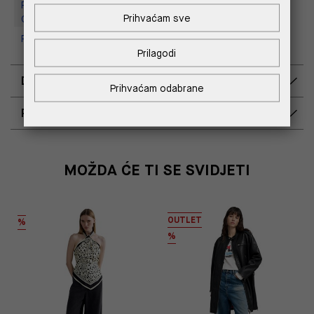
Replay Outlet Store, Designer
Prihvaćam sve
Outlet Croatia
Replay Outlet Store, Split
Prilagodi
DOSTAVA
Prihvaćam odabrane
POVRAT I ZAMJENA
MOŽDA ĆE TI SE SVIDJETI
OUTLET
%
%