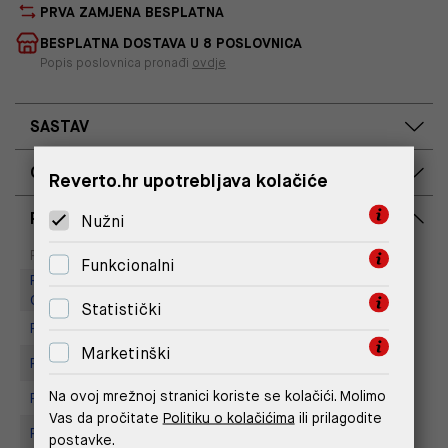
PRVA ZAMJENA BESPLATNA
BESPLATNA DOSTAVA U 8 POSLOVNICA
Popis poslovnica pronađi
ovdje
SASTAV
OPIS PROIZVODA
Reverto.hr upotrebljava kolačiće
RASPOLOŽIVOST PO POSLOVNICAMA
Nužni
Dostupno
Na upit
Poslovnica
Funkcionalni
Replay Outlet Store, Designer
Outlet Croatia
Statistički
Replay Outlet Store, Split
Marketinški
Replay store, Arena centar
Na ovoj mrežnoj stranici koriste se kolačići. Molimo
Replay Store, City Center One
Vas da pročitate
Politiku o kolačićima
ili prilagodite
Replay Store, Joker Centar
postavke.