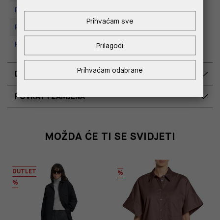
Replay Store, Mall of Split
Prihvaćam sve
Replay store, Tower Centar
Replay Store, Supernova Zadar
Prilagodi
Prihvaćam odabrane
DOSTAVA
POVRAT I ZAMJENA
MOŽDA ĆE TI SE SVIDJETI
OUTLET
%
%