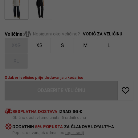
Veličina:
VODIČ ZA VELIČINU
Nesigurni oko veličine?
XXS
XS
S
M
L
XL
Odaberi veličinu prije dodavanja u košaricu
ODABERITE VELIČINU
BESPLATNA DOSTAVA
IZNAD 66 €
Obično dostavljamo unutar 5 radnih dana
DODATNIH
5% POPUSTA
ZA ČLANOVE LOYALTY-A
Popust ostvaruješ odmah po
registraciji