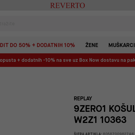
EDIT DO 50% + DODATNIH 10%
ŽENE
MUŠKARCI
 popusta + dodatnih -10% na sve uz Box Now dostavu na p
REPLAY
9ZERO1 KOŠU
W2Z1 10363
ŠIFRA ARTIKLA:
8058700982746