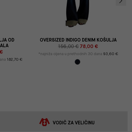
LJA OD
OVERSIZED INDIGO DENIM KOŠULJA
JALA
156,00 €
78,00 €
 €
*najniža cijena u prethodnih 30 dana
93,60 €
dana
182,70 €
VODIČ ZA VELIČINU