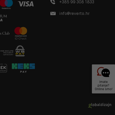
+385 99 308 1833
info@reverto.hr
Imate
pitanje?
Online smo!