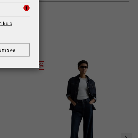
tiku o
am sve
%