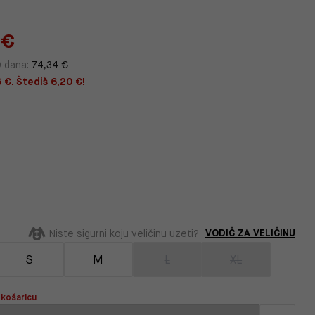
 €
0 dana:
74,34 €
 €. Štediš 6,20 €!
VODIČ ZA VELIČINU
Niste sigurni koju veličinu uzeti?
S
M
L
XL
 košaricu