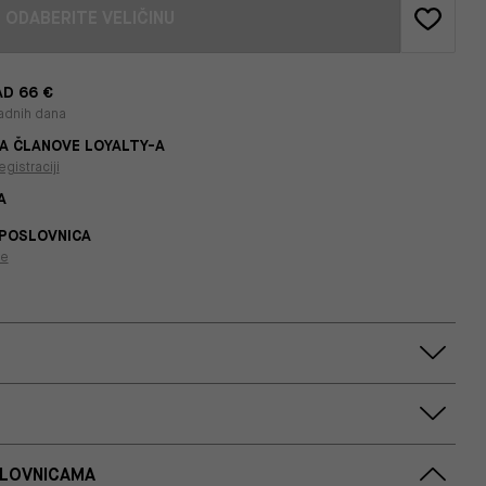
ODABERITE VELIČINU
D 66 €
adnih dana
A ČLANOVE LOYALTY-A
egistraciji
A
 POSLOVNICA
je
SLOVNICAMA