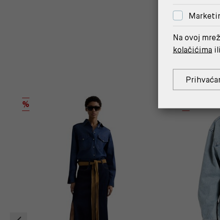
Marketi
Na ovoj mrež
kolačićima
il
Prihvaća
%
%