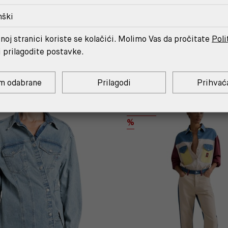
nški
noj stranici koriste se kolačići. Molimo Vas da pročitate
Poli
MOŽDA ĆE TI SE SVIDJETI
i prilagodite postavke.
m odabrane
Prilagodi
Prihvać
9ZERO1
%