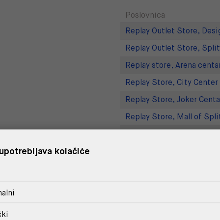
Poslovnica
Replay Outlet Store, Desi
Replay Outlet Store, Split
Replay store, Arena centa
Replay Store, City Center
Replay Store, Joker Centa
Replay Store, Mall of Spli
Replay store, Tower Centa
upotrebljava kolačiće
Replay Store, Supernova 
DOSTAVA
alni
POVRAT I ZAMJENA
čki