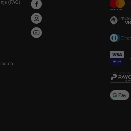
anja (FAQ)
a
olačića