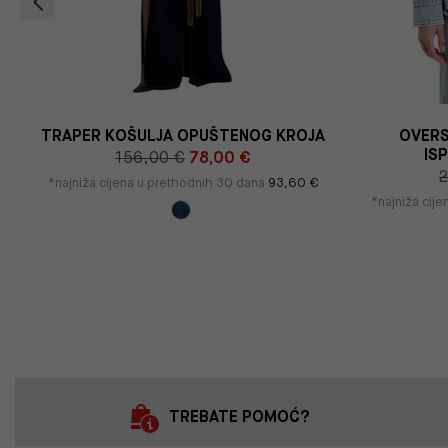
TRAPER KOŠULJA OPUŠTENOG KROJA
OVERS
IS
156,00 €
78,00 €
2
*najniža cijena u prethodnih 30 dana
93,60 €
*najniža cij
TREBATE POMOĆ?