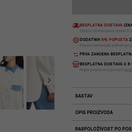
BESPLATNA DOSTAVA
IZNA
Obično dostavljamo unutar 5 r
DODATNIH
5% POPUSTA
Z
Popust ostvaruješ odmah po
r
PRVA ZAMJENA BESPLATN
BESPLATNA DOSTAVA U 8
Popis poslovnica pronađi
ovd
SASTAV
OPIS PROIZVODA
RASPOLOŽIVOST PO PO