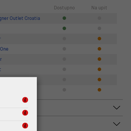
Dostupno
Na upit
gner Outlet Croatia
r
 One
r
t
r
Zadar