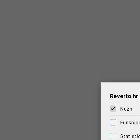
Reverto.hr 
Nužni
Funkcion
Statisti