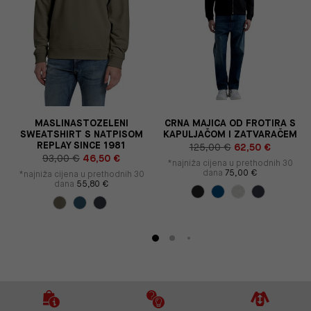
S
MASLINASTOZELENI
CRNA MAJICA OD FROTIRA S
SWEATSHIRT S NATPISOM
KAPULJAČOM I ZATVARAČEM
REPLAY SINCE 1981
125,00 €
62,50 €
93,00 €
46,50 €
*najniža cijena u prethodnih 30
dana
75,00 €
*najniža cijena u prethodnih 30
dana
55,80 €