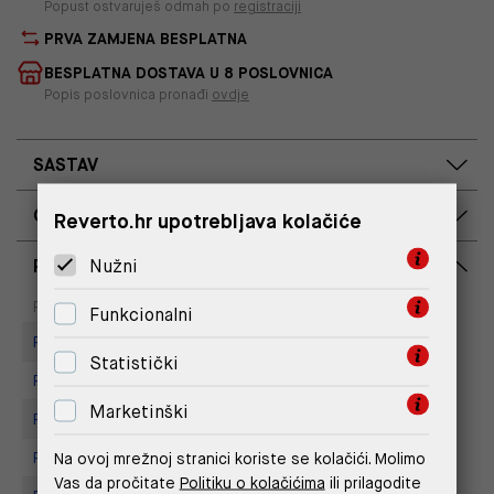
Popust ostvaruješ odmah po
registraciji
PRVA ZAMJENA BESPLATNA
BESPLATNA DOSTAVA U 8 POSLOVNICA
Popis poslovnica pronađi
ovdje
SASTAV
OPIS PROIZVODA
Reverto.hr upotrebljava kolačiće
Nužni
RASPOLOŽIVOST PO POSLOVNICAMA
Dostupno
Na upit
Poslovnica
Funkcionalni
Replay Store, City Center One
Statistički
Replay store, Arena centar
Marketinški
Replay Store, Joker Centar
Na ovoj mrežnoj stranici koriste se kolačići. Molimo
Replay Store, Mall of Split
Vas da pročitate
Politiku o kolačićima
ili prilagodite