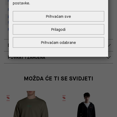
Replay store, Tower Centar
postavke.
Replay Store, Supernova Zadar
Prihvaćam sve
Replay Outlet Store, Designer
Outlet Croatia
Prilagodi
Replay Outlet Store, Split
Prihvaćam odabrane
DOSTAVA
POVRAT I ZAMJENA
MOŽDA ĆE TI SE SVIDJETI
%
%