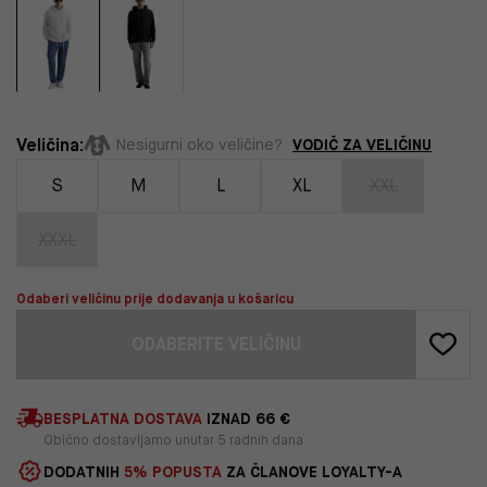
Veličina:
VODIČ ZA VELIČINU
Nesigurni oko veličine?
S
M
L
XL
XXL
XXXL
Odaberi veličinu prije dodavanja u košaricu
ODABERITE VELIČINU
BESPLATNA DOSTAVA
IZNAD 66 €
Obično dostavljamo unutar 5 radnih dana
DODATNIH
5% POPUSTA
ZA ČLANOVE LOYALTY-A