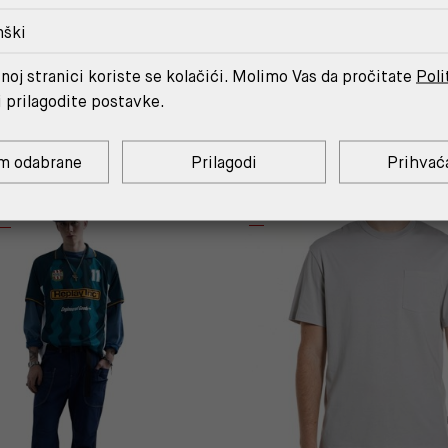
nški
noj stranici koriste se kolačići. Molimo Vas da pročitate
Poli
MOŽDA ĆE TI SE SVIDJETI
i prilagodite postavke.
m odabrane
Prilagodi
Prihvać
C.
%