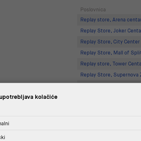
Poslovnica
Replay store, Arena centa
Replay Store, Joker Centa
Replay Store, City Center
Replay Store, Mall of Spli
Replay store, Tower Centa
Replay Store, Supernova 
Replay Outlet Store, Desi
upotrebljava kolačiće
Replay Outlet Store, Split
DOSTAVA
alni
POVRAT I ZAMJENA
čki