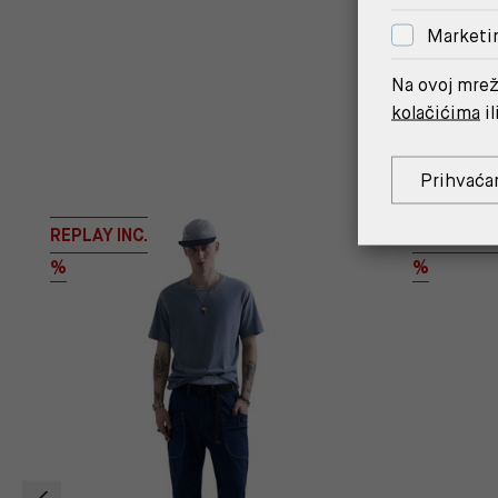
Marketi
Na ovoj mrež
kolačićima
il
Prihvaća
REPLAY INC.
REPLAY IN
%
%