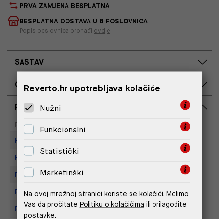
PRVA ZAMJENA BESPLATNA
BESPLATNA DOSTAVA U 8 POSLOVNICA
Popis poslovnica pronađi
ovdje
SASTAV
OPIS PROIZVODA
Reverto.hr upotrebljava kolačiće
RASPOLOŽIVOST PO POSLOVNICAMA
Nužni
Dostupno
Na upit
Poslovnica
Funkcionalni
Replay Store, Joker Centar
Statistički
Replay store, Arena centar
Marketinški
Replay store, Tower Centar
Replay Store, Mall of Split
Na ovoj mrežnoj stranici koriste se kolačići. Molimo
Vas da pročitate
Politiku o kolačićima
ili prilagodite
Replay Store, City Center One
postavke.