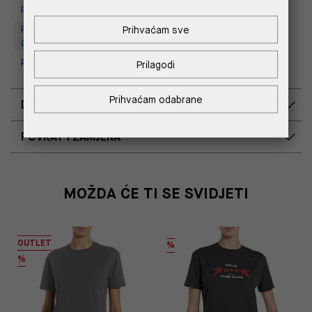
Replay Store, Supernova Zadar
Replay Outlet Store, Designer
Prihvaćam sve
Outlet Croatia
Replay Outlet Store, Split
Prilagodi
Prihvaćam odabrane
DOSTAVA
POVRAT I ZAMJENA
MOŽDA ĆE TI SE SVIDJETI
OUTLET
%
%