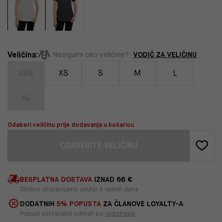
Veličina:
VODIČ ZA VELIČINU
Nesigurni oko veličine?
XXS
XS
S
M
L
XL
Odaberi veličinu prije dodavanja u košaricu
ODABERITE VELIČINU
BESPLATNA DOSTAVA
IZNAD 66 €
Obično dostavljamo unutar 5 radnih dana
DODATNIH
5% POPUSTA
ZA ČLANOVE LOYALTY-A
Popust ostvaruješ odmah po
registraciji