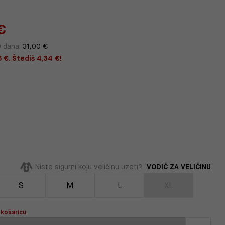
€
0 dana:
31,00 €
6 €. Štediš 4,34 €!
VODIČ ZA VELIČINU
Niste sigurni koju veličinu uzeti?
S
M
L
XL
 košaricu