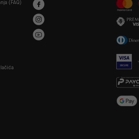
anja (FAQ)
a
olačića