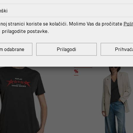
nški
noj stranici koriste se kolačići. Molimo Vas da pročitate
Poli
MOŽDA ĆE TI SE SVIDJETI
i prilagodite postavke.
m odabrane
Prilagodi
Prihvać
OUTLET
%