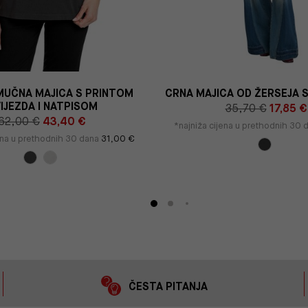
MUČNA MAJICA S PRINTOM
CRNA MAJICA OD ŽERSEJA S
IJEZDA I NATPISOM
35,70 €
17,85 €
62,00 €
43,40 €
*najniža cijena u prethodnih 30
ena u prethodnih 30 dana
31,00 €
ČESTA PITANJA