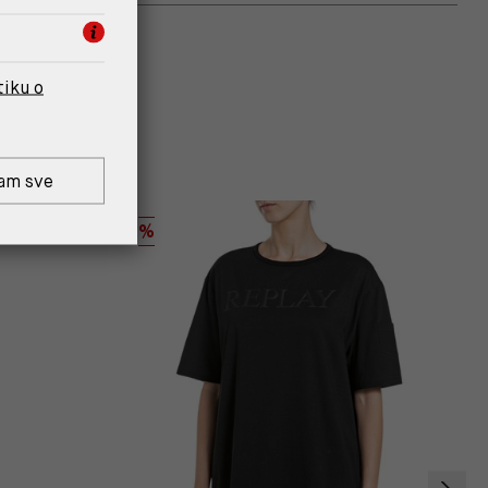
tiku o
am sve
%