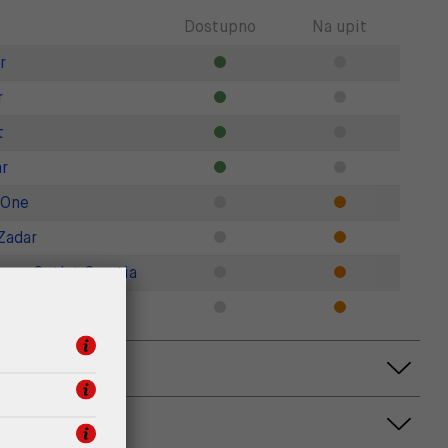
Dostupno
Na upit
r
r
t
r
 One
Zadar
gner Outlet Croatia