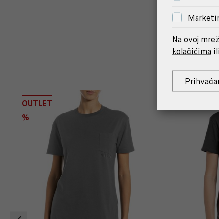
Marketi
Na ovoj mrež
kolačićima
il
Prihvaća
OUTLET
%
%