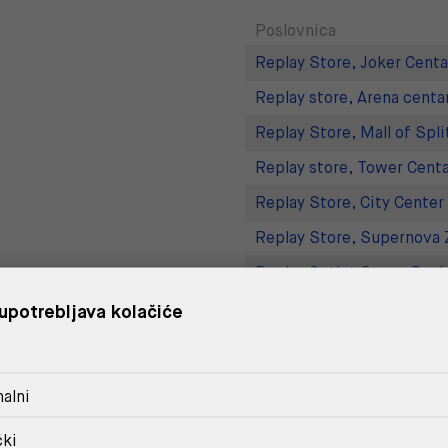
Poslovnica
Replay Store, Joker Centa
Replay store, Arena centa
Replay Store, Mall of Spli
Replay store, Tower Centa
Replay Store, City Center
Replay Store, Supernova 
Replay Outlet Store, Desi
Replay Outlet Store, Split
upotrebljava kolačiće
DOSTAVA
alni
POVRAT I ZAMJENA
čki