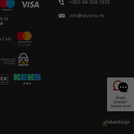
+385 99 308 1833
info@reverto.hr
Imate
pitanje?
Online smo!