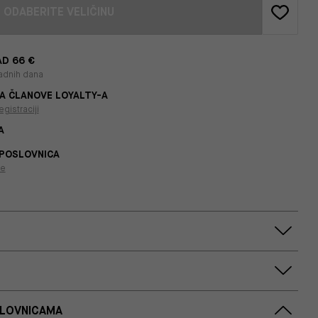
ODABERITE VELIČINU
D 66 €
adnih dana
A ČLANOVE LOYALTY-A
egistraciji
A
 POSLOVNICA
je
SLOVNICAMA