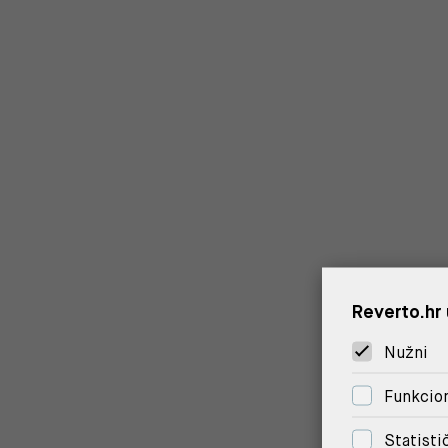
Reverto.hr 
Nužni
Funkcion
Statisti