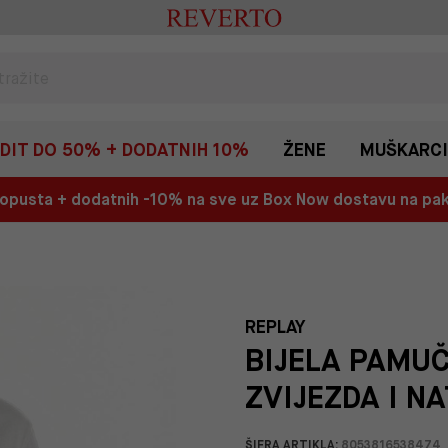
EDIT DO 50% + DODATNIH 10%
ŽENE
MUŠKARCI
 popusta + dodatnih -10% na sve uz Box Now dostavu na p
REPLAY
BIJELA PAMU
ZVIJEZDA I N
ŠIFRA ARTIKLA:
8053816538474