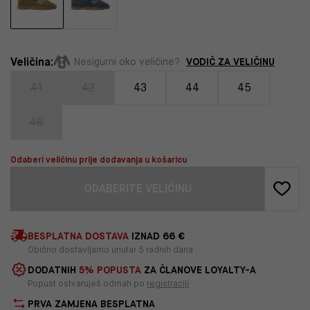
Veličina:
VODIČ ZA VELIČINU
Nesigurni oko veličine?
41
42
43
44
45
46
Odaberi veličinu prije dodavanja u košaricu
ODABERITE VELIČINU
BESPLATNA DOSTAVA
IZNAD 66 €
Obično dostavljamo unutar 5 radnih dana
DODATNIH
5% POPUSTA
ZA ČLANOVE LOYALTY-A
Popust ostvaruješ odmah po
registraciji
PRVA ZAMJENA BESPLATNA