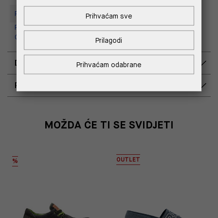
Replay Store, Supernova Zadar
Prihvaćam sve
Replay Outlet Store, Designer
Outlet Croatia
Prilagodi
DOSTAVA
Prihvaćam odabrane
POVRAT I ZAMJENA
MOŽDA ĆE TI SE SVIDJETI
OUTLET
%