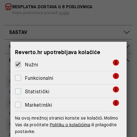
BESPLATNA DOSTAVA U 8 POSLOVNICA
Popis poslovnica pronađi
ovdje
SASTAV
OPIS PROIZVODA
Reverto.hr upotrebljava kolačiće
RASPOLOŽIVOST PO POSLOVNICAMA
Nužni
Dostupno
Na upit
Poslovnica
Funkcionalni
Replay Outlet Store, Split
Statistički
Replay store, Arena centar
Replay Store, City Center One
Marketinški
Replay Store, Joker Centar
Na ovoj mrežnoj stranici koriste se kolačići. Molimo
Replay Store, Mall of Split
Vas da pročitate
Politiku o kolačićima
ili prilagodite
postavke.
Replay store, Tower Centar