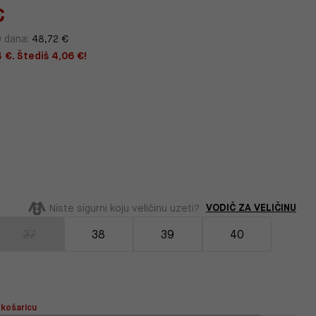
€
0 dana:
48,72 €
4 €. Štediš 4,06 €!
VODIČ ZA VELIČINU
Niste sigurni koju veličinu uzeti?
37
38
39
40
 košaricu