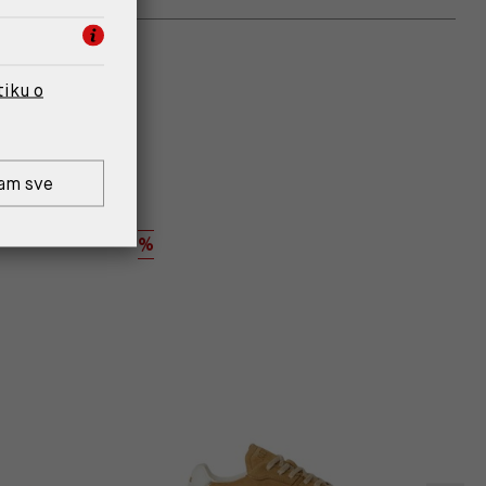
tiku o
am sve
%