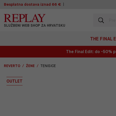
Besplatna dostava iznad 66 €
SLUŽBENI WEB SHOP ZA HRVATSKU
THE FINAL 
The Final Edit: do -50%
REVERTO
ŽENE
TENISICE
OUTLET