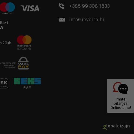
+385 99 308 1833
info@reverto.hr
Imate
pitanje?
Online smo!