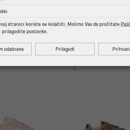
nški
noj stranici koriste se kolačići. Molimo Vas da pročitate
Poli
i prilagodite postavke.
MOŽDA ĆE TI SE SVIDJETI
m odabrane
Prilagodi
Prihvać
%