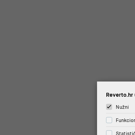
Reverto.hr 
Nužni
Funkcion
Statisti