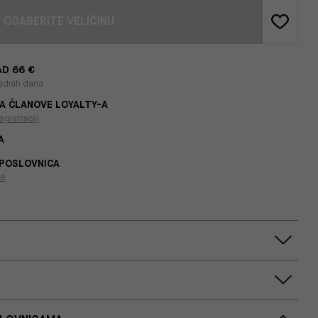
ODABERITE VELIČINU
D 66 €
adnih dana
A ČLANOVE LOYALTY-A
egistraciji
A
 POSLOVNICA
je