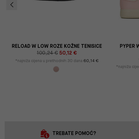
RELOAD W LOW ROZE KOŽNE TENISICE
PYPER W
100,24 €
50,12 €
*najniža cijena u prethodnih 30 dana
60,14 €
*najniža cij
TREBATE POMOĆ?