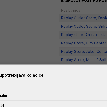
RASPOLOŽIVOST PO PO
Poslovnica
Replay Outlet Store, Desi
Replay Outlet Store, Split
Replay store, Arena centa
Replay Store, City Center
Replay Store, Joker Centa
Replay Store, Mall of Spli
Replay store, Tower Centa
upotrebljava kolačiće
Replay Store, Supernova 
DOSTAVA
alni
POVRAT I ZAMJENA
čki