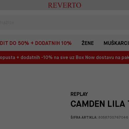
EDIT DO 50% + DODATNIH 10%
ŽENE
MUŠKARCI
 popusta + dodatnih -10% na sve uz Box Now dostavu na p
REPLAY
CAMDEN LILA 
ŠIFRA ARTIKLA:
8058700767046