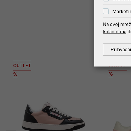
Marketi
Na ovoj mrež
kolačićima
il
Prihvaća
OUTLET
OUTLET
%
%