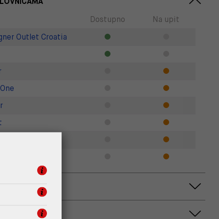
SLOVNICAMA
Dostupno
Na upit
gner Outlet Croatia
r
 One
r
t
r
Zadar