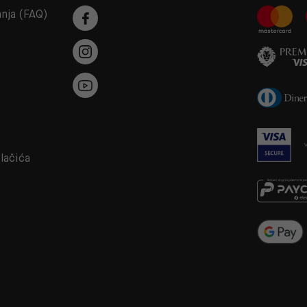
anja (FAQ)
a
olačića