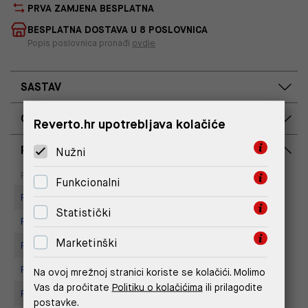
PRVA ZAMJENA BESPLATNA
BESPLATNA DOSTAVA U 8 POSLOVNICA
Popis poslovnica pronađi
ovdje
SASTAV
OPIS PROIZVODA
Reverto.hr upotrebljava kolačiće
RASPOLOŽIVOST PO POSLOVNICAMA
Nužni
Dostupno
Na upit
Poslovnica
Funkcionalni
Replay store, Arena centar
Statistički
Replay Store, City Center One
Marketinški
Replay Store, Joker Centar
Replay Store, Mall of Split
Na ovoj mrežnoj stranici koriste se kolačići. Molimo
Vas da pročitate
Politiku o kolačićima
ili prilagodite
Replay store, Tower Centar
postavke.