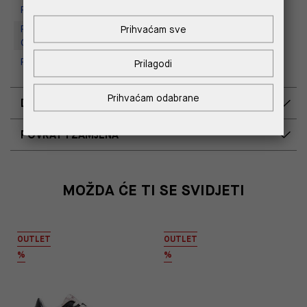
Replay Store, Supernova Zadar
Replay Outlet Store, Designer
Prihvaćam sve
Outlet Croatia
Replay Outlet Store, Split
Prilagodi
Prihvaćam odabrane
DOSTAVA
POVRAT I ZAMJENA
MOŽDA ĆE TI SE SVIDJETI
OUTLET
OUTLET
%
%