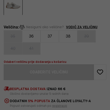
Veličina:
VODIČ ZA VELIČINU
Nesigurni oko veličine?
35
36
37
38
39
40
41
Odaberi veličinu prije dodavanja u košaricu
ODABERITE VELIČINU
BESPLATNA DOSTAVA
IZNAD 66 €
Obično dostavljamo unutar 5 radnih dana
DODATNIH
5% POPUSTA
ZA ČLANOVE LOYALTY-A
Popust ostvaruješ odmah po
registraciji