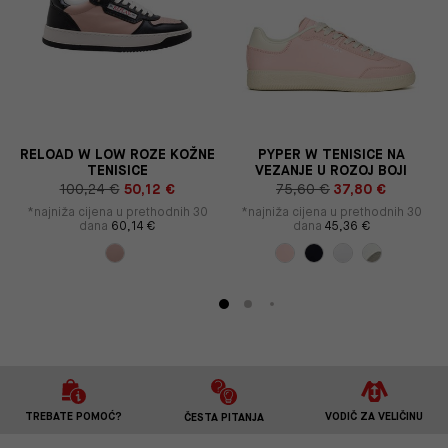
RELOAD W LOW ROZE KOŽNE
PYPER W TENISICE NA
TENISICE
VEZANJE U ROZOJ BOJI
100,24 €
50,12 €
75,60 €
37,80 €
*najniža cijena u prethodnih 30
*najniža cijena u prethodnih 30
dana
60,14 €
dana
45,36 €
TREBATE POMOĆ?
VODIČ ZA VELIČINU
ČESTA PITANJA