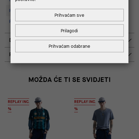
Replay store, Tower Centar
Prihvaćam sve
Replay Store, Supernova Zadar
Prilagodi
DOSTAVA
Prihvaćam odabrane
POVRAT I ZAMJENA
MOŽDA ĆE TI SE SVIDJETI
REPLAY INC.
REPLAY INC.
%
%