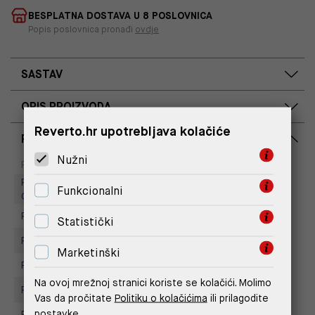
BESPLATNA DOSTAVA U 8 POSLOVNICA
Popis poslovnica pronađi
ovdje
SASTAV
OPIS PROIZVODA
Reverto.hr upotrebljava kolačiće
RASPOLOŽIVOST PO POSLOVNICAMA
Nužni
Dostupno
Na upit
Poslovnica
Replay Outlet Store, Designer
Funkcionalni
Outlet Croatia
Replay Outlet Store, Split
Statistički
Replay store, Arena centar
Marketinški
Replay Store, City Center One
Na ovoj mrežnoj stranici koriste se kolačići. Molimo
Replay Store, Joker Centar
Vas da pročitate
Politiku o kolačićima
ili prilagodite
postavke.
Replay Store, Mall of Split