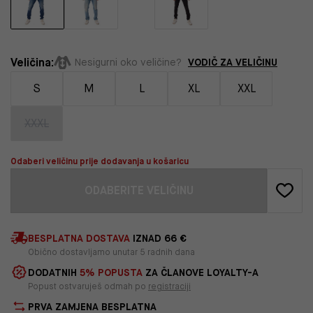
Veličina:
VODIČ ZA VELIČINU
Nesigurni oko veličine?
S
M
L
XL
XXL
XXXL
Odaberi veličinu prije dodavanja u košaricu
ODABERITE VELIČINU
BESPLATNA DOSTAVA
IZNAD 66 €
Obično dostavljamo unutar 5 radnih dana
DODATNIH
5% POPUSTA
ZA ČLANOVE LOYALTY-A
Popust ostvaruješ odmah po
registraciji
PRVA ZAMJENA BESPLATNA