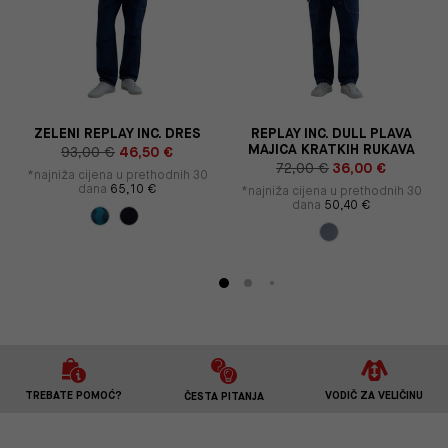
Y
ZELENI REPLAY INC. DRES
REPLAY INC. DULL PLAVA
MAJICA KRATKIH RUKAVA
93,00 €
46,50 €
72,00 €
36,00 €
*najniža cijena u prethodnih 30
dana
65,10 €
*najniža cijena u prethodnih 30
dana
50,40 €
TREBATE POMOĆ?
VODIČ ZA VELIČINU
ČESTA PITANJA